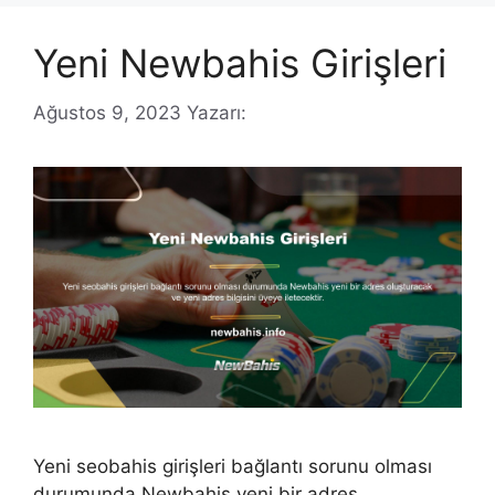
Yeni Newbahis Girişleri
Ağustos 9, 2023
Yazarı:
Yeni seobahis girişleri bağlantı sorunu olması
durumunda Newbahis yeni bir adres