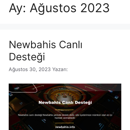
Ay:
Ağustos 2023
Newbahis Canlı
Desteği
Ağustos 30, 2023
Yazarı: