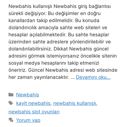
Newbahis kullanışlı Newbahis giriş bağlantısı
sürekli değişiyor. Bu değişimler en doğru
kanallardan takip edilmelidir. Bu konuda
dolandırıcılık amacıyla sahte web siteleri ve
hesaplar açılabilmektedir. Bu sahte hesaplar
üzerinden sahte adreslere yönlendirilebilir ve
dolandırılabilirsiniz. Dikkat Newbahis güncel
adresini görmek istemiyorsanız öncelikle sitenin
sosyal medya hesaplarını takip etmenizi
öneririz. Güncel Newbahis adresi web sitesinde
her zaman yayınlanacaktır. …
Devamını oku…
Kategoriler
Newbahis
Etiketler
kayit newbahis
,
newbahis kullanışlı
,
newbahis slot oyunları
Yorum yap