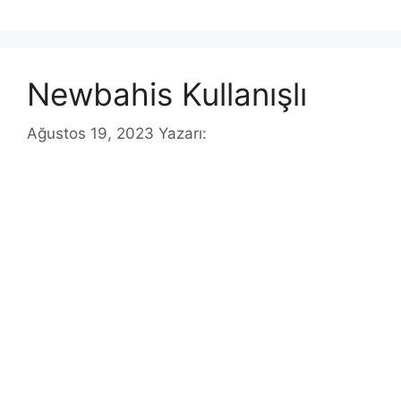
Newbahis Kullanışlı
Ağustos 19, 2023
Yazarı: