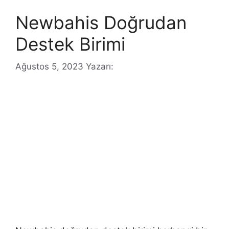
Newbahis Doğrudan
Destek Birimi
Ağustos 5, 2023
Yazarı: