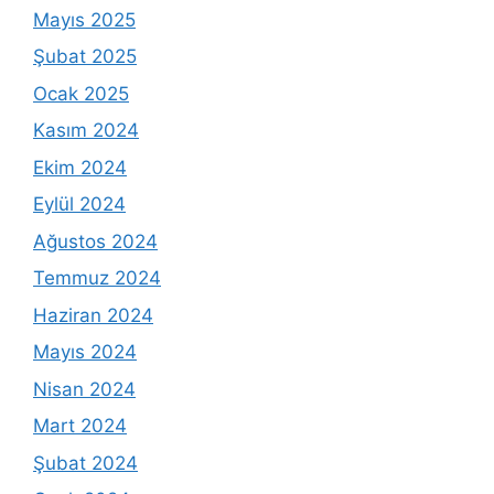
Mayıs 2025
Şubat 2025
Ocak 2025
Kasım 2024
Ekim 2024
Eylül 2024
Ağustos 2024
Temmuz 2024
Haziran 2024
Mayıs 2024
Nisan 2024
Mart 2024
Şubat 2024