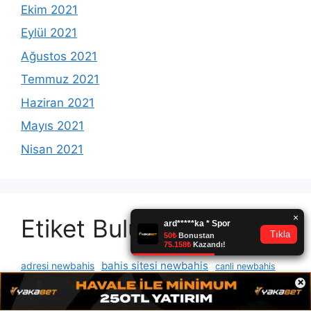
Ekim 2021
Eylül 2021
Ağustos 2021
Temmuz 2021
Haziran 2021
Mayıs 2021
Nisan 2021
Etiket Bulutu
bahis sitesi newbahis
adresi newbahis
canli newbahis
×
casino sitesi newbahis
girisi newbahis
güncel adresi newbahis
giris newbahis