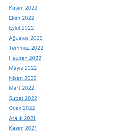
Kasım 2022
Ekim 2022
Eylül 2022
Ağustos 2022
Temmuz 2022
Haziran 2022
Mayıs 2022
Nisan 2022
Mart 2022
Şubat 2022
Ocak 2022
Aralık 2021
Kasım 2021