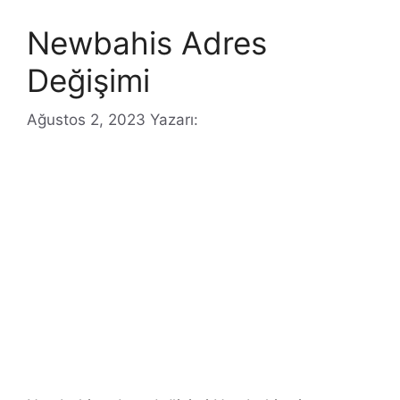
Newbahis Adres
Değişimi
Ağustos 2, 2023
Yazarı: