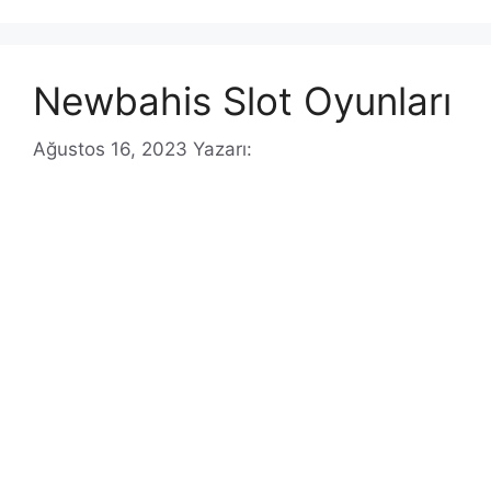
Newbahis Slot Oyunları
Ağustos 16, 2023
Yazarı: