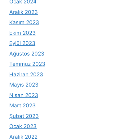
Ocak 2024
Aralık 2023
Kasım 2023
Ekim 2023
Eylül 2023
Ağustos 2023
Temmuz 2023
Haziran 2023
Mayıs 2023
Nisan 2023
Mart 2023
Şubat 2023
Ocak 2023
Aralık 2022