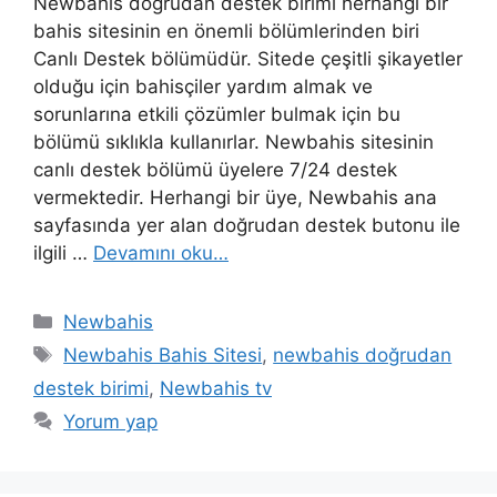
Newbahis doğrudan destek birimi herhangi bir
bahis sitesinin en önemli bölümlerinden biri
Canlı Destek bölümüdür. Sitede çeşitli şikayetler
olduğu için bahisçiler yardım almak ve
sorunlarına etkili çözümler bulmak için bu
bölümü sıklıkla kullanırlar. Newbahis sitesinin
canlı destek bölümü üyelere 7/24 destek
vermektedir. Herhangi bir üye, Newbahis ana
sayfasında yer alan doğrudan destek butonu ile
ilgili …
Devamını oku…
Kategoriler
Newbahis
Etiketler
Newbahis Bahis Sitesi
,
newbahis doğrudan
destek birimi
,
Newbahis tv
Yorum yap