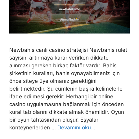
Newbahis canlı casino stratejisi Newbahis rulet
sayısını artırmaya karar verirken dikkate
alınması gereken birkaç faktör vardır. Bahis
şirketinin kuralları, bahis oynayabilmeniz için
önce siteye üye olmanız gerektiğini
belirtmektedir. Şu cümlenin başka kelimelerle
ifade edilmesi gerekir: Herhangi bir online
casino uygulamasına bağlanmak için önceden
kural tablolarını dikkate almak önemlidir. Oyun
bir oyun tahtasından oluşur. Eşyalar
konteynerlerden …
Devamını oku…