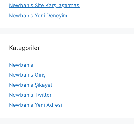
Newbahis Site Karşılaştırması
Newbahis Yeni Deneyim
Kategoriler
Newbahis
Newbahis Giriş
Newbahis Şikayet
Newbahis Twitter
Newbahis Yeni Adresi