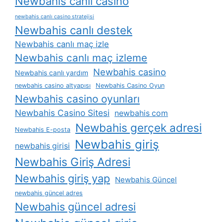
Newbahis canlı casino
newbahis canlı casino stratejisi
Newbahis canlı destek
Newbahis canlı maç izle
Newbahis canlı maç izleme
Newbahis casino
Newbahis canlı yardım
newbahis casino altyapısı
Newbahis Casino Oyun
Newbahis casino oyunları
Newbahis Casino Sitesi
newbahis com
Newbahis gerçek adresi
Newbahis E-posta
Newbahis giriş
newbahis girisi
Newbahis Giriş Adresi
Newbahis giriş yap
Newbahis Güncel
newbahis güncel adres
Newbahis güncel adresi