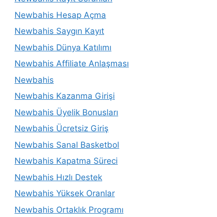
Newbahis Hesap Açma
Newbahis Saygın Kayıt
Newbahis Dünya Katılımı
Newbahis Affiliate Anlaşması
Newbahis
Newbahis Kazanma Girişi
Newbahis Üyelik Bonusları
Newbahis Ücretsiz Giriş
Newbahis Sanal Basketbol
Newbahis Kapatma Süreci
Newbahis Hızlı Destek
Newbahis Yüksek Oranlar
Newbahis Ortaklık Programı