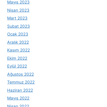
Mayıs 2023
Nisan 2023
Mart 2023
Şubat 2023
Ocak 2023
Aralık 2022
Kasım 2022
Ekim 2022
Eylül 2022
Ağustos 2022
Temmuz 2022
Haziran 2022
Mayıs 2022
Nisan 2022