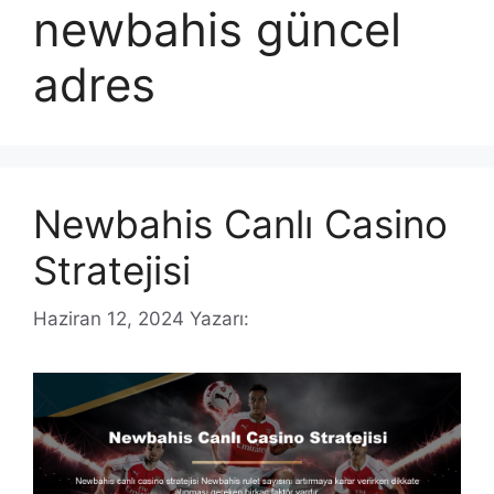
newbahis güncel
adres
Newbahis Canlı Casino
Stratejisi
Haziran 12, 2024
Yazarı: