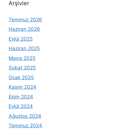
Arşivler
Temmuz 2026
Haziran 2026
Eylül 2025
Haziran 2025
Mayıs 2025
Şubat 2025
Ocak 2025
Kasım 2024
Ekim 2024
Eylül 2024
Ağustos 2024
Temmuz 2024