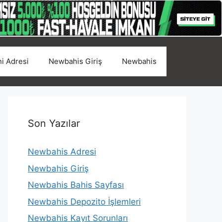
i Adresi
Newbahis Giriş
Newbahis
Son Yazılar
Newbahis Adresi
Newbahis Giriş
Newbahis Bahis Sayfası
Newbahis Depozito İşlemleri
Newbahis Kayıt Sorunları