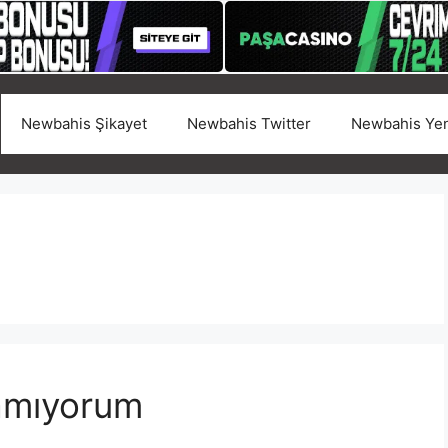
Newbahis Şikayet
Newbahis Twitter
Newbahis Yen
amıyorum