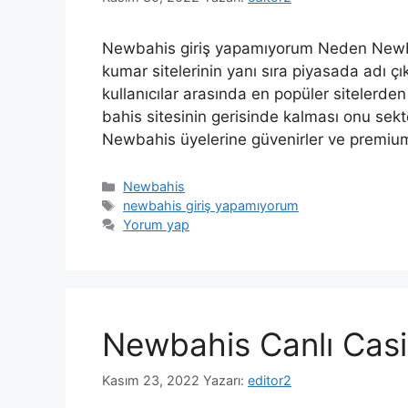
Newbahis giriş yapamıyorum Neden Newb
kumar sitelerinin yanı sıra piyasada adı ç
kullanıcılar arasında en popüler sitelerden b
bahis sitesinin gerisinde kalması onu sekt
Newbahis üyelerine güvenirler ve premi
Kategoriler
Newbahis
Etiketler
newbahis giriş yapamıyorum
Yorum yap
Newbahis Canlı Casi
Kasım 23, 2022
Yazarı:
editor2