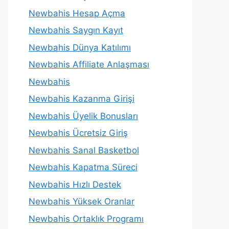
Newbahis Hesap Açma
Newbahis Saygın Kayıt
Newbahis Dünya Katılımı
Newbahis Affiliate Anlaşması
Newbahis
Newbahis Kazanma Girişi
Newbahis Üyelik Bonusları
Newbahis Ücretsiz Giriş
Newbahis Sanal Basketbol
Newbahis Kapatma Süreci
Newbahis Hızlı Destek
Newbahis Yüksek Oranlar
Newbahis Ortaklık Programı