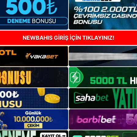
NEWBAHIS GİRİŞ İÇİN TIKLAYINIZ!