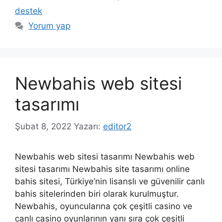
destek
Yorum yap
Newbahis web sitesi
tasarımı
Şubat 8, 2022
Yazarı:
editor2
Newbahis web sitesi tasarımı Newbahis web
sitesi tasarımı Newbahis site tasarımı online
bahis sitesi, Türkiye’nin lisanslı ve güvenilir canlı
bahis sitelerinden biri olarak kurulmuştur.
Newbahis, oyuncularına çok çeşitli casino ve
canlı casino oyunlarının yanı sıra çok çeşitli