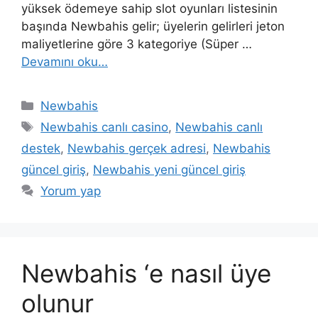
yüksek ödemeye sahip slot oyunları listesinin
başında Newbahis gelir; üyelerin gelirleri jeton
maliyetlerine göre 3 kategoriye (Süper …
Devamını oku…
Kategoriler
Newbahis
Etiketler
Newbahis canlı casino
,
Newbahis canlı
destek
,
Newbahis gerçek adresi
,
Newbahis
güncel giriş
,
Newbahis yeni güncel giriş
Yorum yap
Newbahis ‘e nasıl üye
olunur