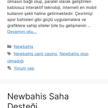
olmasın bağlı olup, paralel olarak geliştirilen
kablosuz interaktif teknoloji, interneti en mobil
kullanım şekli haline getirmektedir. Çevrimiçi
spor bahisleri gibi güçlü uygulamalara ve
grafiklere sahip siteler bile bu gelişmenin …
Devamını oku…
Kategoriler
Newbahis
Etiketler
Newbahis canlı casino
,
Newbahis olup
olmadığı
Yorum yap
Newbahis Saha
Desteği