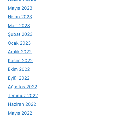
Mayıs 2023
Nisan 2023
Mart 2023
Şubat 2023
Ocak 2023
Aralık 2022
Kasım 2022
Ekim 2022
Eylül 2022
Ağustos 2022
Temmuz 2022
Haziran 2022
Mayıs 2022