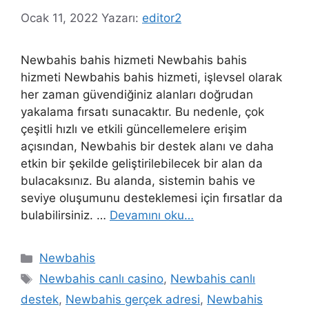
Ocak 11, 2022
Yazarı:
editor2
Newbahis bahis hizmeti Newbahis bahis
hizmeti Newbahis bahis hizmeti, işlevsel olarak
her zaman güvendiğiniz alanları doğrudan
yakalama fırsatı sunacaktır. Bu nedenle, çok
çeşitli hızlı ve etkili güncellemelere erişim
açısından, Newbahis bir destek alanı ve daha
etkin bir şekilde geliştirilebilecek bir alan da
bulacaksınız. Bu alanda, sistemin bahis ve
seviye oluşumunu desteklemesi için fırsatlar da
bulabilirsiniz. …
Devamını oku…
Kategoriler
Newbahis
Etiketler
Newbahis canlı casino
,
Newbahis canlı
destek
,
Newbahis gerçek adresi
,
Newbahis