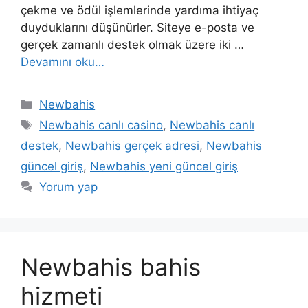
çekme ve ödül işlemlerinde yardıma ihtiyaç
duyduklarını düşünürler. Siteye e-posta ve
gerçek zamanlı destek olmak üzere iki …
Devamını oku…
Kategoriler
Newbahis
Etiketler
Newbahis canlı casino
,
Newbahis canlı
destek
,
Newbahis gerçek adresi
,
Newbahis
güncel giriş
,
Newbahis yeni güncel giriş
Yorum yap
Newbahis bahis
hizmeti