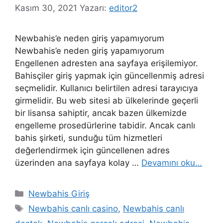
Kasım 30, 2021
Yazarı:
editor2
Newbahis’e neden giriş yapamıyorum
Newbahis’e neden giriş yapamıyorum
Engellenen adresten ana sayfaya erişilemiyor.
Bahisçiler giriş yapmak için güncellenmiş adresi
seçmelidir. Kullanıcı belirtilen adresi tarayıcıya
girmelidir. Bu web sitesi ab ülkelerinde geçerli
bir lisansa sahiptir, ancak bazen ülkemizde
engelleme prosedürlerine tabidir. Ancak canlı
bahis şirketi, sunduğu tüm hizmetleri
değerlendirmek için güncellenen adres
üzerinden ana sayfaya kolay …
Devamını oku…
Kategoriler
Newbahis Giriş
Etiketler
Newbahis canlı casino
,
Newbahis canlı