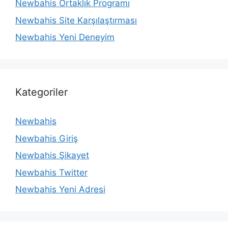
Newbahis Ortaklık Programı
Newbahis Site Karşılaştırması
Newbahis Yeni Deneyim
Kategoriler
Newbahis
Newbahis Giriş
Newbahis Şikayet
Newbahis Twitter
Newbahis Yeni Adresi