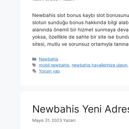
Newbahis slot bonus kaybı slot bonusunuz
slotun sunduğu bonus hakkında bilgi alabil
alanında önemli bir hizmet sunmaya devam e
yoksa, özellikle de sahte bir site ise bun
sitesi, mutlu ve sorunsuz ortamıyla tanın
Kategoriler
Newbahis
Etiketler
mobil newbahis
,
newbahis hayallerinize ulaşın
Yorum yap
Newbahis Yeni Adresi
Mayıs 31, 2023
Yazarı: