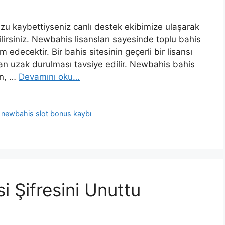
u kaybettiyseniz canlı destek ekibimize ulaşarak
irsiniz. Newbahis lisansları sayesinde toplu bahis
decektir. Bir bahis sitesinin geçerli bir lisansı
dan uzak durulması tavsiye edilir. Newbahis bahis
an, …
Devamını oku…
,
newbahis slot bonus kaybı
 Şifresini Unuttu