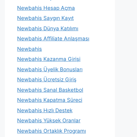
Newbahis Hesap Açma
Newbahis Saygın Kayıt
Newbahis Dünya Katılımı
Newbahis Affiliate Anlaşması
Newbahis
Newbahis Kazanma Girişi
Newbahis Üyelik Bonusları
Newbahis Ücretsiz Giriş
Newbahis Sanal Basketbol
Newbahis Kapatma Süreci
Newbahis Hızlı Destek
Newbahis Yüksek Oranlar
Newbahis Ortaklık Programı