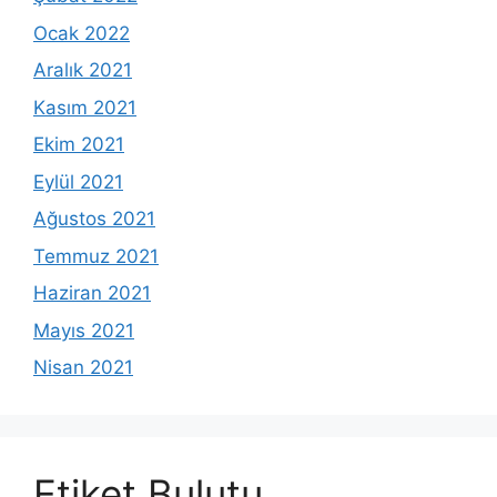
Ocak 2022
Aralık 2021
Kasım 2021
Ekim 2021
Eylül 2021
Ağustos 2021
Temmuz 2021
Haziran 2021
Mayıs 2021
Nisan 2021
Etiket Bulutu