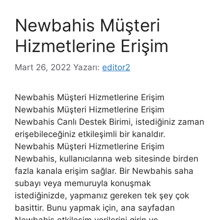
Newbahis Müşteri
Hizmetlerine Erişim
Mart 26, 2022
Yazarı:
editor2
Newbahis Müşteri Hizmetlerine Erişim
Newbahis Müşteri Hizmetlerine Erişim
Newbahis Canlı Destek Birimi, istediğiniz zaman
erişebileceğiniz etkileşimli bir kanaldır.
Newbahis Müşteri Hizmetlerine Erişim
Newbahis, kullanıcılarına web sitesinde birden
fazla kanala erişim sağlar. Bir Newbahis saha
subayı veya memuruyla konuşmak
istediğinizde, yapmanız gereken tek şey çok
basittir. Bunu yapmak için, ana sayfadan