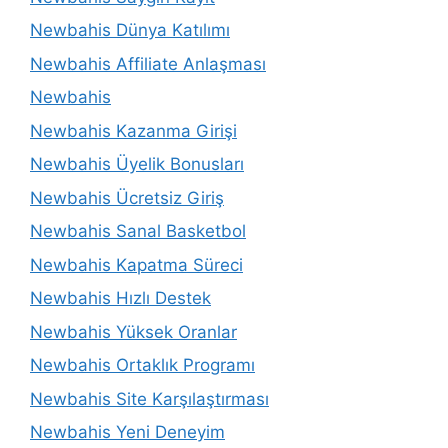
Newbahis Dünya Katılımı
Newbahis Affiliate Anlaşması
Newbahis
Newbahis Kazanma Girişi
Newbahis Üyelik Bonusları
Newbahis Ücretsiz Giriş
Newbahis Sanal Basketbol
Newbahis Kapatma Süreci
Newbahis Hızlı Destek
Newbahis Yüksek Oranlar
Newbahis Ortaklık Programı
Newbahis Site Karşılaştırması
Newbahis Yeni Deneyim