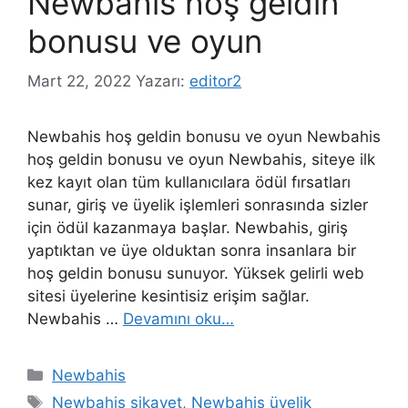
Newbahis hoş geldin
bonusu ve oyun
Mart 22, 2022
Yazarı:
editor2
Newbahis hoş geldin bonusu ve oyun Newbahis
hoş geldin bonusu ve oyun Newbahis, siteye ilk
kez kayıt olan tüm kullanıcılara ödül fırsatları
sunar, giriş ve üyelik işlemleri sonrasında sizler
için ödül kazanmaya başlar. Newbahis, giriş
yaptıktan ve üye olduktan sonra insanlara bir
hoş geldin bonusu sunuyor. Yüksek gelirli web
sitesi üyelerine kesintisiz erişim sağlar.
Newbahis …
Devamını oku…
Kategoriler
Newbahis
Etiketler
Newbahis şikayet
,
Newbahis üyelik