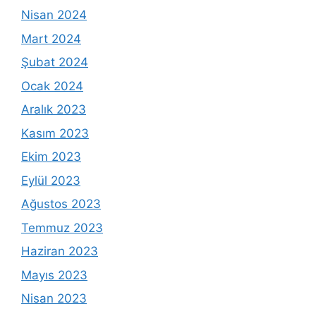
Nisan 2024
Mart 2024
Şubat 2024
Ocak 2024
Aralık 2023
Kasım 2023
Ekim 2023
Eylül 2023
Ağustos 2023
Temmuz 2023
Haziran 2023
Mayıs 2023
Nisan 2023