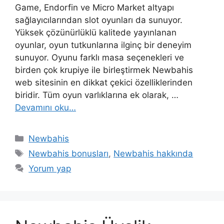
Game, Endorfin ve Micro Market altyapı
sağlayıcılarından slot oyunları da sunuyor.
Yüksek çözünürlüklü kalitede yayınlanan
oyunlar, oyun tutkunlarına ilginç bir deneyim
sunuyor. Oyunu farklı masa seçenekleri ve
birden çok krupiye ile birleştirmek Newbahis
web sitesinin en dikkat çekici özelliklerinden
biridir. Tüm oyun varlıklarına ek olarak, …
Devamını oku…
Kategoriler
Newbahis
Etiketler
Newbahis bonusları
,
Newbahis hakkında
Yorum yap