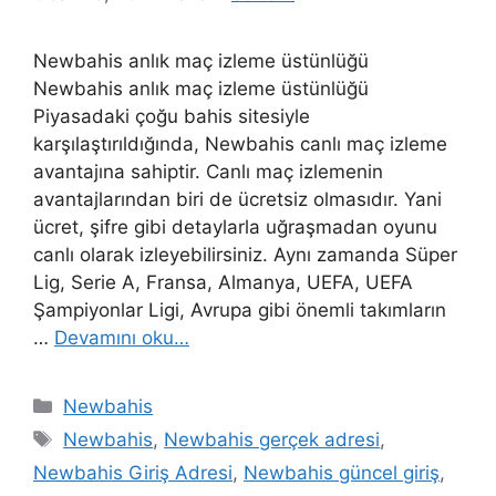
Newbahis anlık maç izleme üstünlüğü
Newbahis anlık maç izleme üstünlüğü
Piyasadaki çoğu bahis sitesiyle
karşılaştırıldığında, Newbahis canlı maç izleme
avantajına sahiptir. Canlı maç izlemenin
avantajlarından biri de ücretsiz olmasıdır. Yani
ücret, şifre gibi detaylarla uğraşmadan oyunu
canlı olarak izleyebilirsiniz. Aynı zamanda Süper
Lig, Serie A, Fransa, Almanya, UEFA, UEFA
Şampiyonlar Ligi, Avrupa gibi önemli takımların
…
Devamını oku…
Kategoriler
Newbahis
Etiketler
Newbahis
,
Newbahis gerçek adresi
,
Newbahis Giriş Adresi
,
Newbahis güncel giriş
,