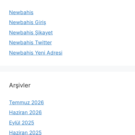
Newbahis
Newbahis Giriş
Newbahis Şikayet
Newbahis Twitter
Newbahis Yeni Adresi
Arşivler
Temmuz 2026
Haziran 2026
Eylül 2025
Haziran 2025