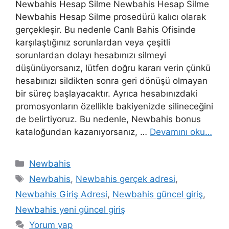
Newbahis Hesap Silme Newbahis Hesap Silme
Newbahis Hesap Silme prosedürü kalıcı olarak
gerçekleşir. Bu nedenle Canlı Bahis Ofisinde
karşılaştığınız sorunlardan veya çeşitli
sorunlardan dolayı hesabınızı silmeyi
düşünüyorsanız, lütfen doğru kararı verin çünkü
hesabınızı sildikten sonra geri dönüşü olmayan
bir süreç başlayacaktır. Ayrıca hesabınızdaki
promosyonların özellikle bakiyenizde silineceğini
de belirtiyoruz. Bu nedenle, Newbahis bonus
kataloğundan kazanıyorsanız, …
Devamını oku…
Kategoriler
Newbahis
Etiketler
Newbahis
,
Newbahis gerçek adresi
,
Newbahis Giriş Adresi
,
Newbahis güncel giriş
,
Newbahis yeni güncel giriş
Yorum yap