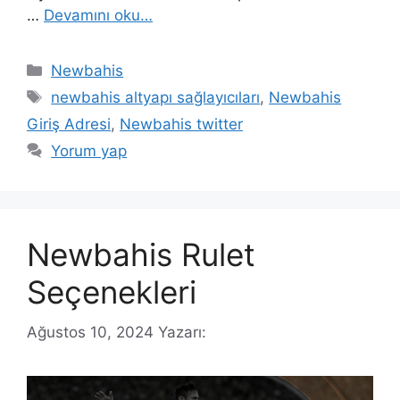
…
Devamını oku…
Kategoriler
Newbahis
Etiketler
newbahis altyapı sağlayıcıları
,
Newbahis
Giriş Adresi
,
Newbahis twitter
Yorum yap
Newbahis Rulet
Seçenekleri
Ağustos 10, 2024
Yazarı: