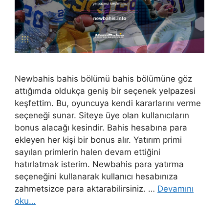
Newbahis bahis bölümü bahis bölümüne göz
attığımda oldukça geniş bir seçenek yelpazesi
keşfettim. Bu, oyuncuya kendi kararlarını verme
seçeneği sunar. Siteye üye olan kullanıcıların
bonus alacağı kesindir. Bahis hesabına para
ekleyen her kişi bir bonus alır. Yatırım primi
sayılan primlerin halen devam ettiğini
hatırlatmak isterim. Newbahis para yatırma
seçeneğini kullanarak kullanıcı hesabınıza
zahmetsizce para aktarabilirsiniz. …
Devamını
oku…