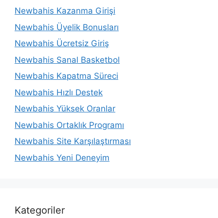
Newbahis Kazanma Girişi
Newbahis Üyelik Bonusları
Newbahis Ücretsiz Giriş
Newbahis Sanal Basketbol
Newbahis Kapatma Süreci
Newbahis Hızlı Destek
Newbahis Yüksek Oranlar
Newbahis Ortaklık Programı
Newbahis Site Karşılaştırması
Newbahis Yeni Deneyim
Kategoriler