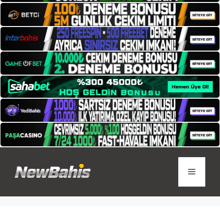
İçeriğe
atla
Menü