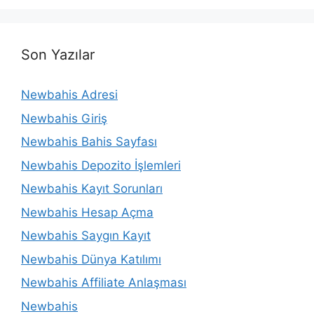
Son Yazılar
Newbahis Adresi
Newbahis Giriş
Newbahis Bahis Sayfası
Newbahis Depozito İşlemleri
Newbahis Kayıt Sorunları
Newbahis Hesap Açma
Newbahis Saygın Kayıt
Newbahis Dünya Katılımı
Newbahis Affiliate Anlaşması
Newbahis