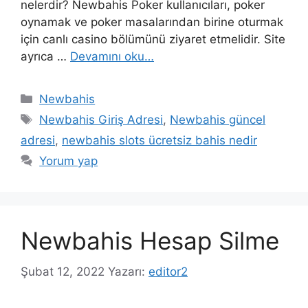
nelerdir? Newbahis Poker kullanıcıları, poker
oynamak ve poker masalarından birine oturmak
için canlı casino bölümünü ziyaret etmelidir. Site
ayrıca …
Devamını oku…
Kategoriler
Newbahis
Etiketler
Newbahis Giriş Adresi
,
Newbahis güncel
adresi
,
newbahis slots ücretsiz bahis nedir
Yorum yap
Newbahis Hesap Silme
Şubat 12, 2022
Yazarı:
editor2