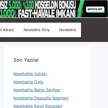
i Adresi
Newbahis Giriş
Newbahis
Son Yazılar
Newbahis Adresi
Newbahis Giriş
Newbahis Bahis Sayfası
Newbahis Depozito İşlemleri
Newbahis Kayıt Sorunları