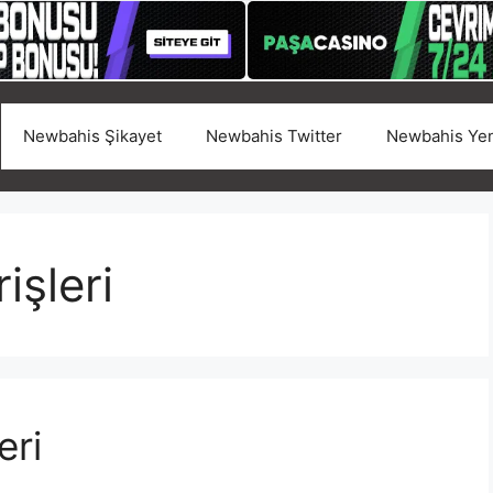
Newbahis Şikayet
Newbahis Twitter
Newbahis Yen
işleri
eri