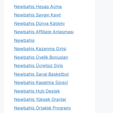
Newbahis Hesap Açma
Newbahis Saygın Kayıt
Newbahis Dünya Katılımı
Newbahis Affiliate Anlaşması
Newbahis
Newbahis Kazanma Girişi
Newbahis Üyelik Bonusları
Newbahis Ücretsiz Giriş
Newbahis Sanal Basketbol
Newbahis Kapatma Süreci
Newbahis Hızlı Destek
Newbahis Yüksek Oranlar
Newbahis Ortaklık Programı