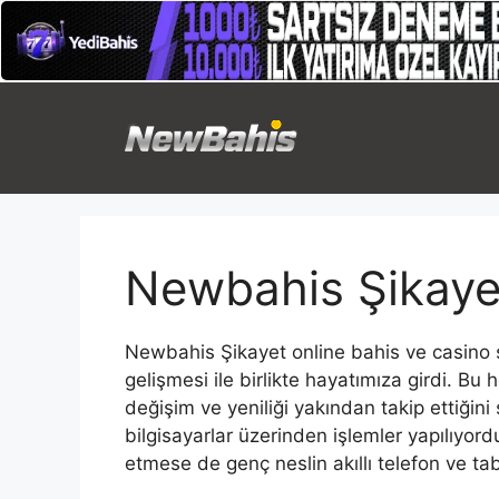
İçeriğe
atla
Newbahis Şikaye
Newbahis Şikayet online bahis ve casino s
gelişmesi ile birlikte hayatımıza girdi. B
değişim ve yeniliği yakından takip ettiğini 
bilgisayarlar üzerinden işlemler yapılıy
etmese de genç neslin akıllı telefon ve ta