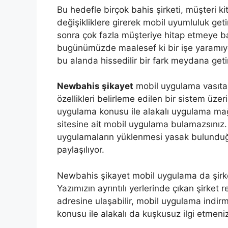
Bu hedefle birçok bahis şirketi, müşteri k
değişikliklere girerek mobil uyumluluk get
sonra çok fazla müşteriye hitap etmeye b
bugünümüzde maalesef ki bir işe yaramıy
bu alanda hissedilir bir fark meydana geti
Newbahis şikayet
mobil uygulama vasıtas
özellikleri belirleme edilen bir sistem üzer
uygulama konusu ile alakalı uygulama mağa
sitesine ait mobil uygulama bulamazsınız
uygulamaların yüklenmesi yasak bulunduğu i
paylaşılıyor.
Newbahis şikayet mobil uygulama da şirketi
Yazımızın ayrıntılı yerlerinde çıkan şirket 
adresine ulaşabilir, mobil uygulama indirm
konusu ile alakalı da kuşkusuz ilgi etmeni