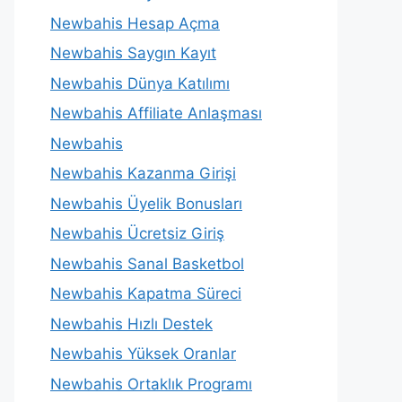
Newbahis Hesap Açma
Newbahis Saygın Kayıt
Newbahis Dünya Katılımı
Newbahis Affiliate Anlaşması
Newbahis
Newbahis Kazanma Girişi
Newbahis Üyelik Bonusları
Newbahis Ücretsiz Giriş
Newbahis Sanal Basketbol
Newbahis Kapatma Süreci
Newbahis Hızlı Destek
Newbahis Yüksek Oranlar
Newbahis Ortaklık Programı