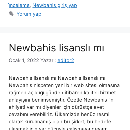
i̇nceleme
,
Newbahis giriş yap
Yorum yap
Newbahis lisanslı mı
Ocak 1, 2022
Yazarı:
editor2
Newbahis lisanslı mı Newbahis lisanslı mı
Newbahis nispeten yeni bir web sitesi olmasına
rağmen açıldığı günden itibaren kaliteli hizmet
anlayışını benimsemiştir. Özetle Newbahis ‘in
ehliyeti var mı diyenler için dürüstçe evet
cevabını verebiliriz. Ülkemizde henüz resmi
olarak kurulmamış olan bu şirket, bu hedefe
ulaşmak için var gücüyle çalışmaya devam