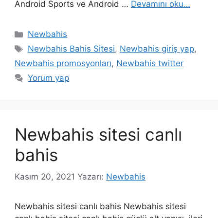
Android Sports ve Android …
Devamını oku…
Kategoriler
Newbahis
Etiketler
Newbahis Bahis Sitesi
,
Newbahis giriş yap
,
Newbahis promosyonları
,
Newbahis twitter
Yorum yap
Newbahis sitesi canlı
bahis
Kasım 20, 2021
Yazarı:
Newbahis
Newbahis sitesi canlı bahis Newbahis sitesi