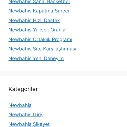
Newbahis Sanal Basketbol
Newbahis Kapatma Süreci
Newbahis Hızlı Destek
Newbahis Yüksek Oranlar
Newbahis Ortaklık Programı
Newbahis Site Karşılaştırması
Newbahis Yeni Deneyim
Kategoriler
Newbahis
Newbahis Giriş
Newbahis Şikayet