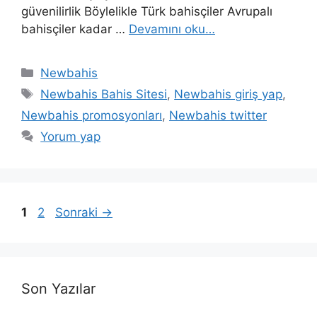
güvenilirlik Böylelikle Türk bahisçiler Avrupalı
bahisçiler kadar …
Devamını oku…
Kategoriler
Newbahis
Etiketler
Newbahis Bahis Sitesi
,
Newbahis giriş yap
,
Newbahis promosyonları
,
Newbahis twitter
Yorum yap
Sayfa
Sayfa
1
2
Sonraki
→
Son Yazılar