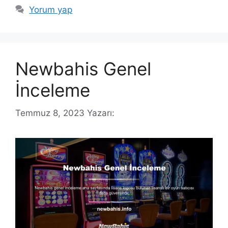
Yorum yap
Newbahis Genel
İnceleme
Temmuz 8, 2023
Yazarı: