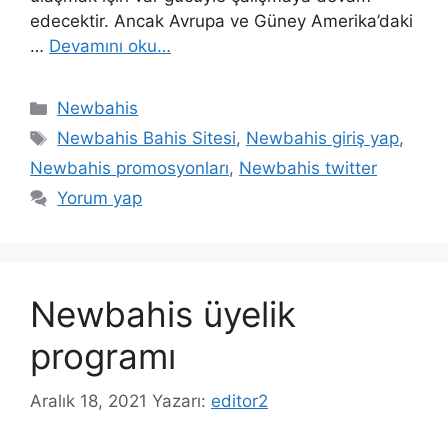
edecektir. Ancak Avrupa ve Güney Amerika’daki
…
Devamını oku…
Kategoriler
Newbahis
Etiketler
Newbahis Bahis Sitesi
,
Newbahis giriş yap
,
Newbahis promosyonları
,
Newbahis twitter
Yorum yap
Newbahis üyelik
programı
Aralık 18, 2021
Yazarı:
editor2