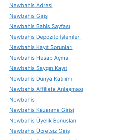
Newbahis Adresi
Newbahis Giriş
Newbahis Bahis Sayfası
Newbahis Depozito İşlemleri
Newbahis Kayıt Sorunları
Newbahis Hesap Açma
Newbahis Saygın Kayıt
Newbahis Dünya Katılımı
Newbahis Affiliate Anlaşması
Newbahis
Newbahis Kazanma Girişi
Newbahis Üyelik Bonusları
Newbahis Ücretsiz Giriş