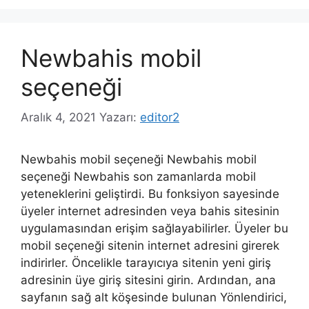
Newbahis mobil
seçeneği
Aralık 4, 2021
Yazarı:
editor2
Newbahis mobil seçeneği Newbahis mobil
seçeneği Newbahis son zamanlarda mobil
yeteneklerini geliştirdi. Bu fonksiyon sayesinde
üyeler internet adresinden veya bahis sitesinin
uygulamasından erişim sağlayabilirler. Üyeler bu
mobil seçeneği sitenin internet adresini girerek
indirirler. Öncelikle tarayıcıya sitenin yeni giriş
adresinin üye giriş sitesini girin. Ardından, ana
sayfanın sağ alt köşesinde bulunan Yönlendirici,