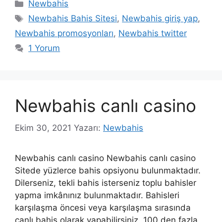
Kategoriler
Newbahis
Etiketler
Newbahis Bahis Sitesi
,
Newbahis giriş yap
,
Newbahis promosyonları
,
Newbahis twitter
1 Yorum
Newbahis canlı casino
Ekim 30, 2021
Yazarı:
Newbahis
Newbahis canlı casino Newbahis canlı casino
Sitede yüzlerce bahis opsiyonu bulunmaktadır.
Dilerseniz, tekli bahis isterseniz toplu bahisler
yapma imkânınız bulunmaktadır. Bahisleri
karşılaşma öncesi veya karşılaşma sırasında
canlı bahis olarak yapabilirsiniz. 100 den fazla