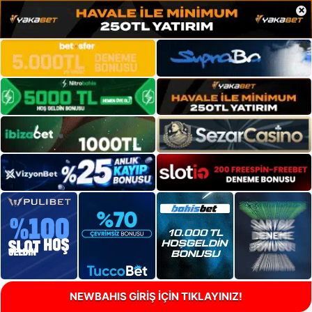
×
NEWBAHIS GİRİŞ İÇİN TIKLAYINIZ!