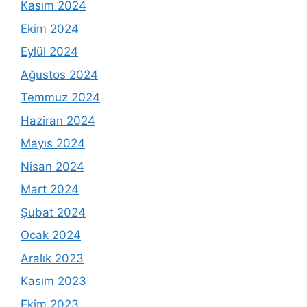
Kasım 2024
Ekim 2024
Eylül 2024
Ağustos 2024
Temmuz 2024
Haziran 2024
Mayıs 2024
Nisan 2024
Mart 2024
Şubat 2024
Ocak 2024
Aralık 2023
Kasım 2023
Ekim 2023