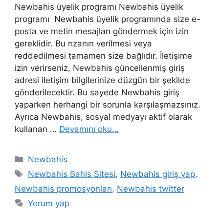
Newbahis üyelik programı Newbahis üyelik
programı Newbahis üyelik programında size e-
posta ve metin mesajları göndermek için izin
gereklidir. Bu rızanın verilmesi veya
reddedilmesi tamamen size bağlıdır. İletişime
izin verirseniz, Newbahis güncellenmiş giriş
adresi iletişim bilgilerinize düzgün bir şekilde
gönderilecektir. Bu sayede Newbahis giriş
yaparken herhangi bir sorunla karşılaşmazsınız.
Ayrıca Newbahis, sosyal medyayı aktif olarak
kullanan …
Devamını oku…
Kategoriler
Newbahis
Etiketler
Newbahis Bahis Sitesi
,
Newbahis giriş yap
,
Newbahis promosyonları
,
Newbahis twitter
Yorum yap