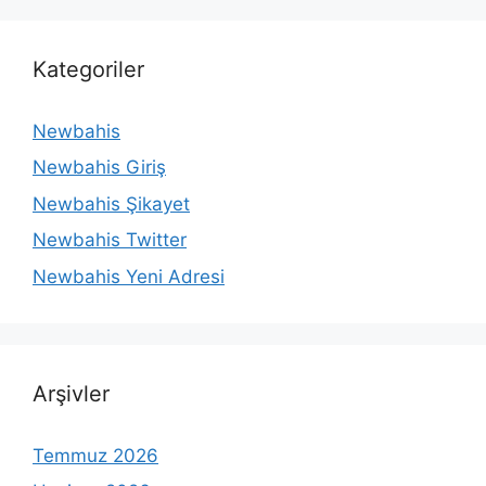
Kategoriler
Newbahis
Newbahis Giriş
Newbahis Şikayet
Newbahis Twitter
Newbahis Yeni Adresi
Arşivler
Temmuz 2026