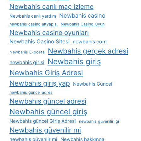
Newbahis canlı maç izleme
Newbahis casino
Newbahis canlı yardım
newbahis casino altyapısı
Newbahis Casino Oyun
Newbahis casino oyunları
Newbahis Casino Sitesi
newbahis com
Newbahis gerçek adresi
Newbahis E-posta
Newbahis giriş
newbahis girisi
Newbahis Giriş Adresi
Newbahis giriş yap
Newbahis Güncel
newbahis güncel adres
Newbahis güncel adresi
Newbahis güncel giriş
Newbahis güncel Giriş Adresi
newbahis güvenilirliği
Newbahis güvenilir mi
newbahis güvenlir mi
Newbahis hakkında