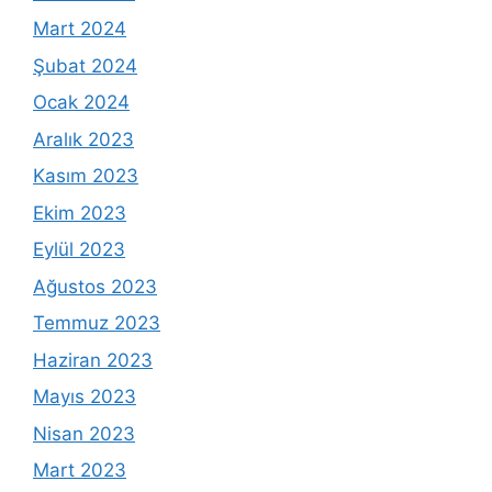
Mart 2024
Şubat 2024
Ocak 2024
Aralık 2023
Kasım 2023
Ekim 2023
Eylül 2023
Ağustos 2023
Temmuz 2023
Haziran 2023
Mayıs 2023
Nisan 2023
Mart 2023