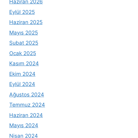
Haziran 2026
Eylül 2025
Haziran 2025
Mayıs 2025
Şubat 2025
Ocak 2025
Kasım 2024
Ekim 2024
Eylül 2024
Ağustos 2024
Temmuz 2024
Haziran 2024
Mayıs 2024
Nisan 2024