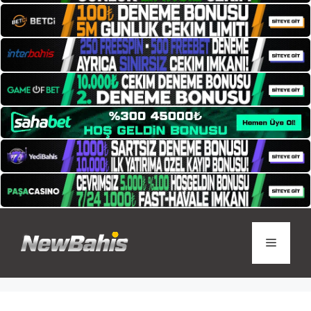
İçeriğe
atla
Menü