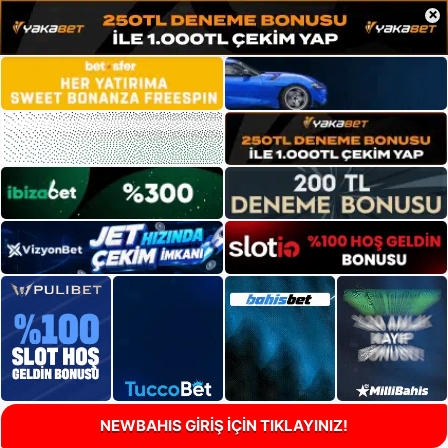
×
NEWBAHIS GİRİŞ İÇİN TIKLAYINIZ!