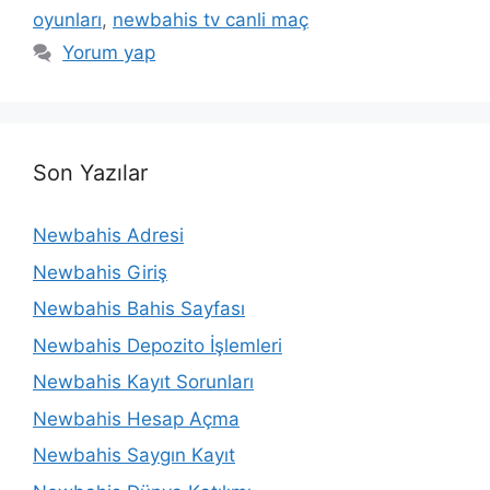
oyunları
,
newbahis tv canli maç
Yorum yap
Son Yazılar
Newbahis Adresi
Newbahis Giriş
Newbahis Bahis Sayfası
Newbahis Depozito İşlemleri
Newbahis Kayıt Sorunları
Newbahis Hesap Açma
Newbahis Saygın Kayıt