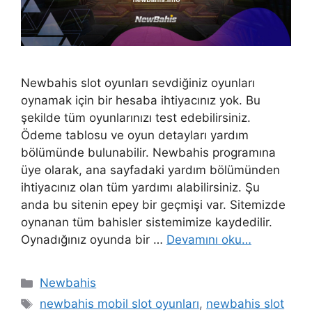
Newbahis slot oyunları sevdiğiniz oyunları
oynamak için bir hesaba ihtiyacınız yok. Bu
şekilde tüm oyunlarınızı test edebilirsiniz.
Ödeme tablosu ve oyun detayları yardım
bölümünde bulunabilir. Newbahis programına
üye olarak, ana sayfadaki yardım bölümünden
ihtiyacınız olan tüm yardımı alabilirsiniz. Şu
anda bu sitenin epey bir geçmişi var. Sitemizde
oynanan tüm bahisler sistemimize kaydedilir.
Oynadığınız oyunda bir …
Devamını oku…
Kategoriler
Newbahis
Etiketler
newbahis mobil slot oyunları
,
newbahis slot