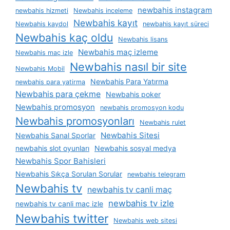
newbahis instagram
newbahis hizmeti
Newbahis inceleme
Newbahis kayıt
Newbahis kaydol
newbahis kayıt süreci
Newbahis kaç oldu
Newbahis lisans
Newbahis maç izleme
Newbahis maç izle
Newbahis nasıl bir site
Newbahis Mobil
Newbahis Para Yatırma
newbahis para yatirma
Newbahis para çekme
Newbahis poker
Newbahis promosyon
newbahis promosyon kodu
Newbahis promosyonları
Newbahis rulet
Newbahis Sitesi
Newbahis Sanal Sporlar
newbahis slot oyunları
Newbahis sosyal medya
Newbahis Spor Bahisleri
Newbahis Sıkça Sorulan Sorular
newbahis telegram
Newbahis tv
newbahis tv canli maç
newbahis tv izle
newbahis tv canli maç izle
Newbahis twitter
Newbahis web sitesi