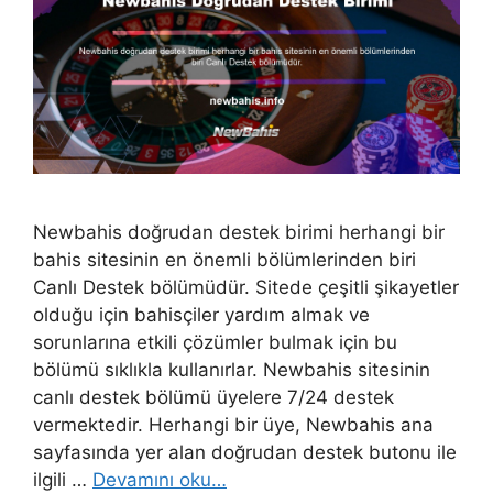
Newbahis doğrudan destek birimi herhangi bir
bahis sitesinin en önemli bölümlerinden biri
Canlı Destek bölümüdür. Sitede çeşitli şikayetler
olduğu için bahisçiler yardım almak ve
sorunlarına etkili çözümler bulmak için bu
bölümü sıklıkla kullanırlar. Newbahis sitesinin
canlı destek bölümü üyelere 7/24 destek
vermektedir. Herhangi bir üye, Newbahis ana
sayfasında yer alan doğrudan destek butonu ile
ilgili …
Devamını oku…