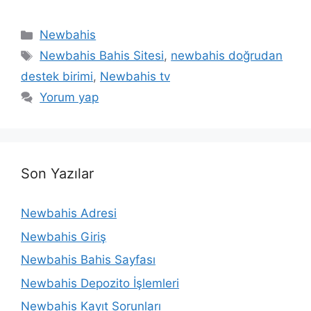
Kategoriler
Newbahis
Etiketler
Newbahis Bahis Sitesi
,
newbahis doğrudan
destek birimi
,
Newbahis tv
Yorum yap
Son Yazılar
Newbahis Adresi
Newbahis Giriş
Newbahis Bahis Sayfası
Newbahis Depozito İşlemleri
Newbahis Kayıt Sorunları