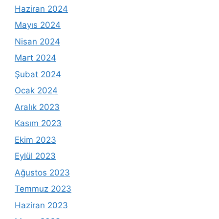
Haziran 2024
Mayıs 2024
Nisan 2024
Mart 2024
Şubat 2024
Ocak 2024
Aralık 2023
Kasım 2023
Ekim 2023
Eylül 2023
Ağustos 2023
Temmuz 2023
Haziran 2023