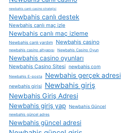
newbahis canlı casino stratejisi
Newbahis canlı destek
Newbahis canlı maç izle
Newbahis canlı maç izleme
Newbahis casino
Newbahis canlı yardım
newbahis casino altyapısı
Newbahis Casino Oyun
Newbahis casino oyunları
Newbahis Casino Sitesi
newbahis com
Newbahis gerçek adresi
Newbahis E-posta
Newbahis giriş
newbahis girisi
Newbahis Giriş Adresi
Newbahis giriş yap
Newbahis Güncel
newbahis güncel adres
Newbahis güncel adresi
Newbahis güncel giriş