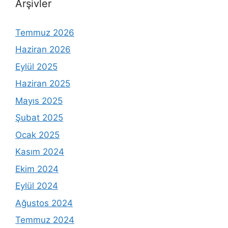
Arşivler
Temmuz 2026
Haziran 2026
Eylül 2025
Haziran 2025
Mayıs 2025
Şubat 2025
Ocak 2025
Kasım 2024
Ekim 2024
Eylül 2024
Ağustos 2024
Temmuz 2024