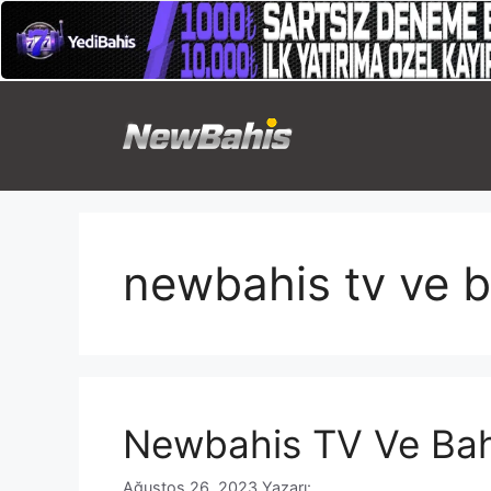
İçeriğe
atla
newbahis tv ve b
Newbahis TV Ve Bah
Ağustos 26, 2023
Yazarı: