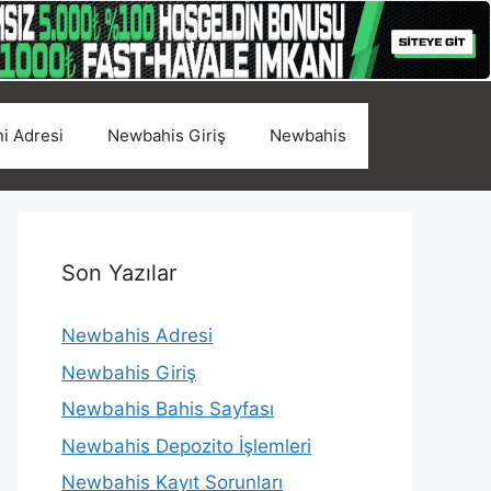
i Adresi
Newbahis Giriş
Newbahis
Son Yazılar
Newbahis Adresi
Newbahis Giriş
Newbahis Bahis Sayfası
Newbahis Depozito İşlemleri
Newbahis Kayıt Sorunları