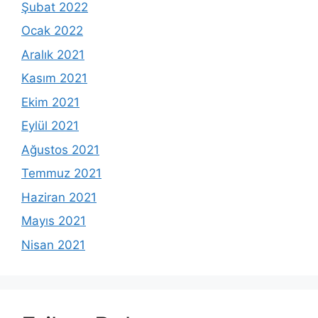
Şubat 2022
Ocak 2022
Aralık 2021
Kasım 2021
Ekim 2021
Eylül 2021
Ağustos 2021
Temmuz 2021
Haziran 2021
Mayıs 2021
Nisan 2021