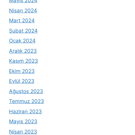
Mayıs 2024
Nisan 2024
Mart 2024
Şubat 2024
Ocak 2024
Aralık 2023
Kasım 2023
Ekim 2023
Eylül 2023
Ağustos 2023
Temmuz 2023
Haziran 2023
Mayıs 2023
Nisan 2023