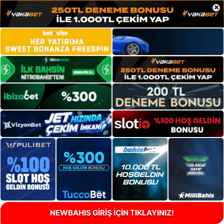
×
NEWBAHIS GİRİŞ İÇİN TIKLAYINIZ!