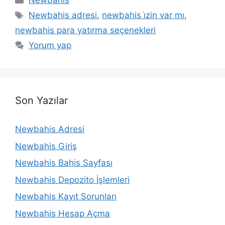
Newbahis
Etiketler
Newbahis adresi
,
newbahis i̇zin var mı
,
newbahis para yatırma seçenekleri
Yorum yap
Son Yazılar
Newbahis Adresi
Newbahis Giriş
Newbahis Bahis Sayfası
Newbahis Depozito İşlemleri
Newbahis Kayıt Sorunları
Newbahis Hesap Açma