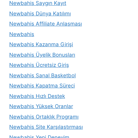
Newbahis Saygın Kayıt
Newbahis Dünya Katılımı
Newbahis Affiliate Anlaşması
Newbahis
Newbahis Kazanma Girişi
Newbahis Üyelik Bonusları
Newbahis Ücretsiz Giriş
Newbahis Sanal Basketbol
Newbahis Kapatma Süreci
Newbahis Hızlı Destek
Newbahis Yüksek Oranlar
Newbahis Ortaklık Programı
Newbahis Site Karşılaştırması
Newbahis Yeni Deneyim