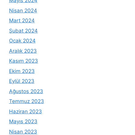
Mayıs 2024
Nisan 2024
Mart 2024
Şubat 2024
Ocak 2024
Aralık 2023
Kasım 2023
Ekim 2023
Eylül 2023
Ağustos 2023
Temmuz 2023
Haziran 2023
Mayıs 2023
Nisan 2023