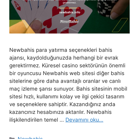
Newbahis para yatırma seçenekleri bahis
ajansı, kaydolduğunuzda herhangi bir evrak
gerektirmez. Küresel casino sektörünün önemli
bir oyuncusu Newbahis web sitesi diğer bahis
sitelerine göre daha avantajlı oranlar ve canlı
maç izleme şansı sunuyor. Bahis sitesinin mobil
sitesi hızlı, kullanımı kolay ve ilgi çekici tasarım
ve seçeneklere sahiptir. Kazandığınız anda
kazancınız hesabınıza aktarılır. Newbahis
ilişkilendirilen temel …
Devamını oku…
Kategoriler