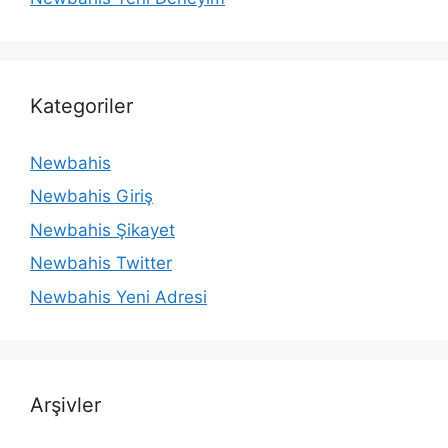
Kategoriler
Newbahis
Newbahis Giriş
Newbahis Şikayet
Newbahis Twitter
Newbahis Yeni Adresi
Arşivler