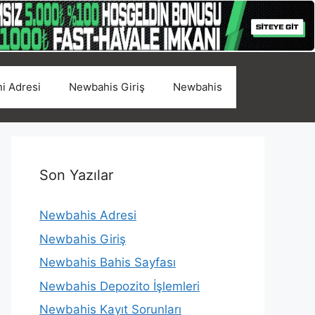
i Adresi
Newbahis Giriş
Newbahis
Son Yazılar
Newbahis Adresi
Newbahis Giriş
Newbahis Bahis Sayfası
Newbahis Depozito İşlemleri
Newbahis Kayıt Sorunları