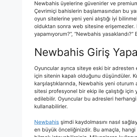
Newbahis üyelerine güvenirler ve premium 
Çevrimiçi bahislerin başlamasından bu yan
oyun sitelerine yeni yeni alıştığı iyi bili
olduktan sonra web sitesine erişemezler.
yapamıyorum?”, “Newbahis yasaklandı?” Bu t
Newbahis Giriş Yap
Oyuncular ayrıca siteye eski bir adreste
için sitenin kapalı olduğunu düşündüler. Kul
karşılaştıklarında, Newbahis yeni oturum 
sitesi profesyonel bir ekip ile çalıştığı i
edilebilir. Oyuncular bu adresleri herhan
kullanabilirler.
Newbahis
şimdi kaydolmasını nasıl sağlaya
en büyük önceliğinizdir. Bu amaçla, hangi