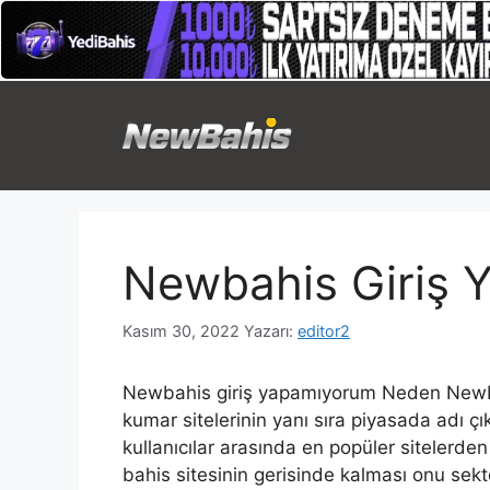
İçeriğe
atla
Newbahis Giriş 
Kasım 30, 2022
Yazarı:
editor2
Newbahis giriş yapamıyorum Neden Newb
kumar sitelerinin yanı sıra piyasada adı ç
kullanıcılar arasında en popüler sitelerden b
bahis sitesinin gerisinde kalması onu sekt