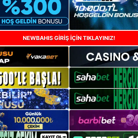
NEWBAHIS GİRİŞ İÇİN TIKLAYINIZ!