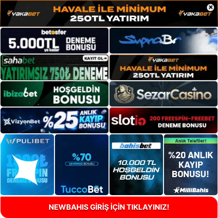
×
NEWBAHIS GİRİŞ İÇİN TIKLAYINIZ!