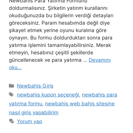
Newbahis Para Yatırma Formunu
doldurmalısınız. Şirketin yatırım kurallarını
okuduğunuzda bu bilgilerin verdiği detayları
göreceksiniz. Param hesabımda değil diye
şikayet etmek yerine oyunu kuralına göre
oynayın. Bu formu doldurduktan sonra para
yatırma işlemini tamamlayabilirsiniz. Merak
etmeyin, hesabınız çeşitli şekillerde
güncellenecek ve para yatırma …
Devamını
oku…
Kategoriler
Newbahis Giriş
Etiketler
newbahis kupon seçeneği
,
newbahis para
yatırma formu
,
newbahis web bahis sitesine
nasıl giriş yapabilirim
Yorum yap