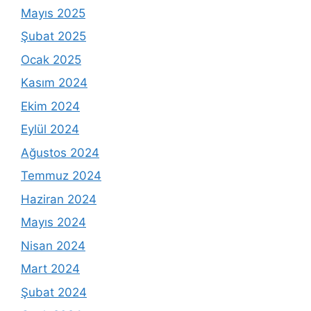
Mayıs 2025
Şubat 2025
Ocak 2025
Kasım 2024
Ekim 2024
Eylül 2024
Ağustos 2024
Temmuz 2024
Haziran 2024
Mayıs 2024
Nisan 2024
Mart 2024
Şubat 2024