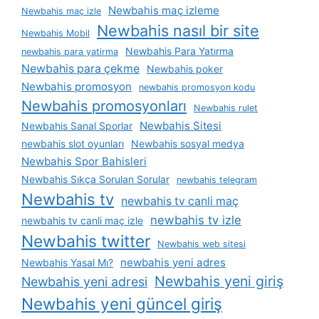
Newbahis maç izleme
Newbahis maç izle
Newbahis nasıl bir site
Newbahis Mobil
Newbahis Para Yatırma
newbahis para yatirma
Newbahis para çekme
Newbahis poker
Newbahis promosyon
newbahis promosyon kodu
Newbahis promosyonları
Newbahis rulet
Newbahis Sitesi
Newbahis Sanal Sporlar
newbahis slot oyunları
Newbahis sosyal medya
Newbahis Spor Bahisleri
Newbahis Sıkça Sorulan Sorular
newbahis telegram
Newbahis tv
newbahis tv canli maç
newbahis tv izle
newbahis tv canli maç izle
Newbahis twitter
Newbahis web sitesi
newbahis yeni adres
Newbahis Yasal Mı?
Newbahis yeni giriş
Newbahis yeni adresi
Newbahis yeni güncel giriş