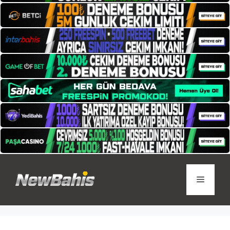
İçeriğe
atla
Menü