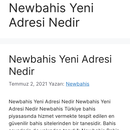
Newbahis Yeni
Adresi Nedir
Newbahis Yeni Adresi
Nedir
Temmuz 2, 2021
Yazarı:
Newbahis
Newbahis Yeni Adresi Nedir Newbahis Yeni
Adresi Nedir Newbahis Türkiye bahis
piyasasında hizmet vermekte tespit edilen en
güvenilir bahis sitelerinden bir tanesidir. Bahis