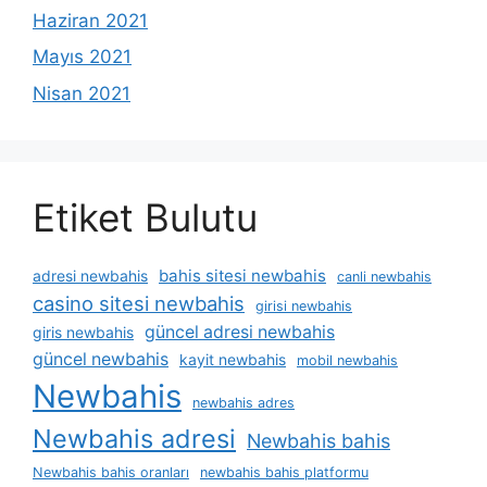
Haziran 2021
Mayıs 2021
Nisan 2021
Etiket Bulutu
bahis sitesi newbahis
adresi newbahis
canli newbahis
casino sitesi newbahis
girisi newbahis
güncel adresi newbahis
giris newbahis
güncel newbahis
kayit newbahis
mobil newbahis
Newbahis
newbahis adres
Newbahis adresi
Newbahis bahis
Newbahis bahis oranları
newbahis bahis platformu