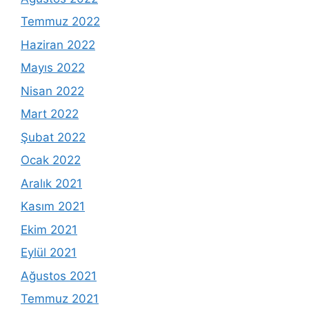
Temmuz 2022
Haziran 2022
Mayıs 2022
Nisan 2022
Mart 2022
Şubat 2022
Ocak 2022
Aralık 2021
Kasım 2021
Ekim 2021
Eylül 2021
Ağustos 2021
Temmuz 2021