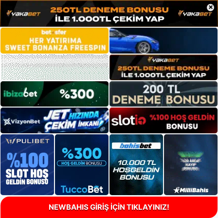
×
NEWBAHIS GİRİŞ İÇİN TIKLAYINIZ!