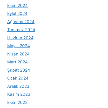
Ekim 2024
Eylül 2024
Ağustos 2024
Temmuz 2024
Haziran 2024
Mayıs 2024
Nisan 2024
Mart 2024
Şubat 2024
Ocak 2024
Aralık 2023
Kasım 2023
Ekim 2023