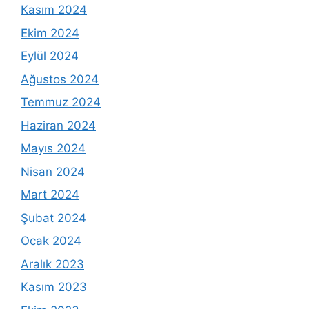
Kasım 2024
Ekim 2024
Eylül 2024
Ağustos 2024
Temmuz 2024
Haziran 2024
Mayıs 2024
Nisan 2024
Mart 2024
Şubat 2024
Ocak 2024
Aralık 2023
Kasım 2023