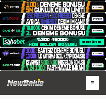
İçeriğe
atla
Menü