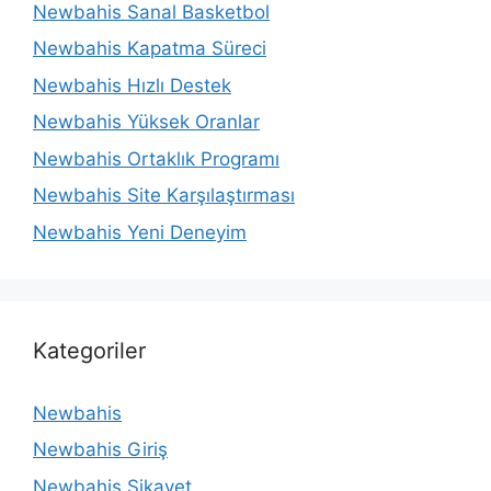
Newbahis Sanal Basketbol
Newbahis Kapatma Süreci
Newbahis Hızlı Destek
Newbahis Yüksek Oranlar
Newbahis Ortaklık Programı
Newbahis Site Karşılaştırması
Newbahis Yeni Deneyim
Kategoriler
Newbahis
Newbahis Giriş
Newbahis Şikayet