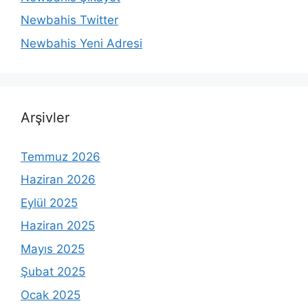
Newbahis Twitter
Newbahis Yeni Adresi
Arşivler
Temmuz 2026
Haziran 2026
Eylül 2025
Haziran 2025
Mayıs 2025
Şubat 2025
Ocak 2025