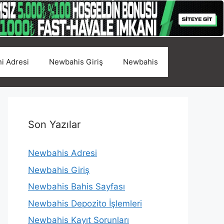
i Adresi
Newbahis Giriş
Newbahis
Son Yazılar
Newbahis Adresi
Newbahis Giriş
Newbahis Bahis Sayfası
Newbahis Depozito İşlemleri
Newbahis Kayıt Sorunları