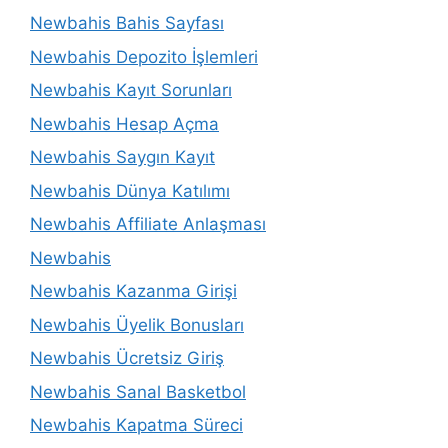
Newbahis Bahis Sayfası
Newbahis Depozito İşlemleri
Newbahis Kayıt Sorunları
Newbahis Hesap Açma
Newbahis Saygın Kayıt
Newbahis Dünya Katılımı
Newbahis Affiliate Anlaşması
Newbahis
Newbahis Kazanma Girişi
Newbahis Üyelik Bonusları
Newbahis Ücretsiz Giriş
Newbahis Sanal Basketbol
Newbahis Kapatma Süreci