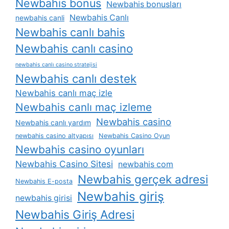
Newbahis bonus
Newbahis bonusları
Newbahis Canlı
newbahis canli
Newbahis canlı bahis
Newbahis canlı casino
newbahis canlı casino stratejisi
Newbahis canlı destek
Newbahis canlı maç izle
Newbahis canlı maç izleme
Newbahis casino
Newbahis canlı yardım
newbahis casino altyapısı
Newbahis Casino Oyun
Newbahis casino oyunları
Newbahis Casino Sitesi
newbahis com
Newbahis gerçek adresi
Newbahis E-posta
Newbahis giriş
newbahis girisi
Newbahis Giriş Adresi