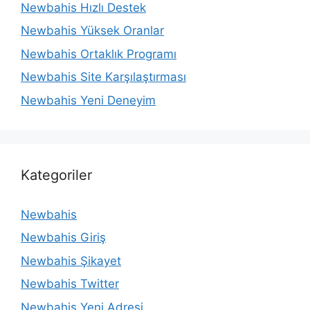
Newbahis Hızlı Destek
Newbahis Yüksek Oranlar
Newbahis Ortaklık Programı
Newbahis Site Karşılaştırması
Newbahis Yeni Deneyim
Kategoriler
Newbahis
Newbahis Giriş
Newbahis Şikayet
Newbahis Twitter
Newbahis Yeni Adresi