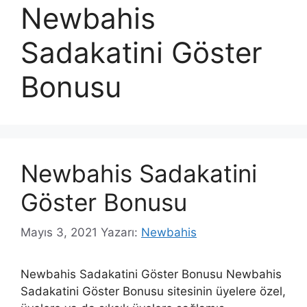
Newbahis
Sadakatini Göster
Bonusu
Newbahis Sadakatini
Göster Bonusu
Mayıs 3, 2021
Yazarı:
Newbahis
Newbahis Sadakatini Göster Bonusu Newbahis
Sadakatini Göster Bonusu sitesinin üyelere özel,