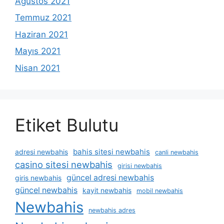
Ağustos 2021
Temmuz 2021
Haziran 2021
Mayıs 2021
Nisan 2021
Etiket Bulutu
bahis sitesi newbahis
adresi newbahis
canli newbahis
casino sitesi newbahis
girisi newbahis
güncel adresi newbahis
giris newbahis
güncel newbahis
kayit newbahis
mobil newbahis
Newbahis
newbahis adres