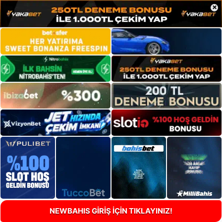
×
NEWBAHIS GİRİŞ İÇİN TIKLAYINIZ!