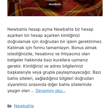
Newbahis hesap açma Newbahis bir hesap
açarken bir hesap açarken kimliğinizi
doğrulamak için doğrudan bir işlem gerektirmez.
Katılmak için formu tamamlayın. Bonus almak
istediğinizde, hesabınız ve ihtiyacınız olan
belgeler hakkında bazı kurallara uymanız
gerekir. Kimliğinizi ve adres bilgilerinizi
başkalarıyla veya grupla paylaşmayacağız. Bazı
bahis siteleri, sağladığınız bilgileri doğrudan
ziyaretiniz sırasında diğer bahis sitelerinde
yaygın olan …
Devamını oku…
Kategoriler
Newbahis