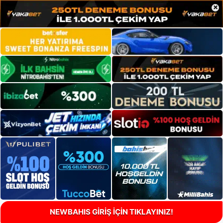
×
NEWBAHIS GİRİŞ İÇİN TIKLAYINIZ!