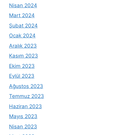
Nisan 2024
Mart 2024
Şubat 2024
Ocak 2024
Aralık 2023
Kasım 2023
Ekim 2023
Eylül 2023
Ağustos 2023
Temmuz 2023
Haziran 2023
Mayıs 2023
Nisan 2023