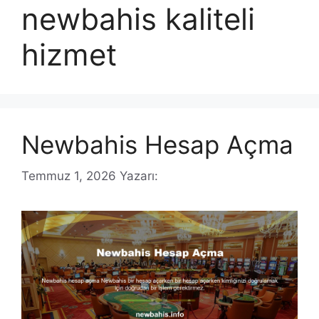
newbahis kaliteli
hizmet
Newbahis Hesap Açma
Temmuz 1, 2026
Yazarı: