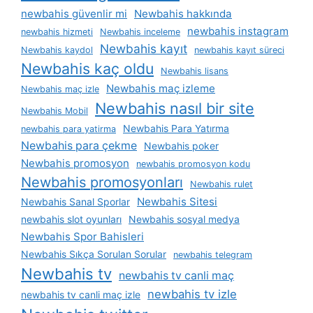
newbahis güvenlir mi
Newbahis hakkında
newbahis instagram
newbahis hizmeti
Newbahis inceleme
Newbahis kayıt
Newbahis kaydol
newbahis kayıt süreci
Newbahis kaç oldu
Newbahis lisans
Newbahis maç izleme
Newbahis maç izle
Newbahis nasıl bir site
Newbahis Mobil
Newbahis Para Yatırma
newbahis para yatirma
Newbahis para çekme
Newbahis poker
Newbahis promosyon
newbahis promosyon kodu
Newbahis promosyonları
Newbahis rulet
Newbahis Sitesi
Newbahis Sanal Sporlar
newbahis slot oyunları
Newbahis sosyal medya
Newbahis Spor Bahisleri
Newbahis Sıkça Sorulan Sorular
newbahis telegram
Newbahis tv
newbahis tv canli maç
newbahis tv izle
newbahis tv canli maç izle