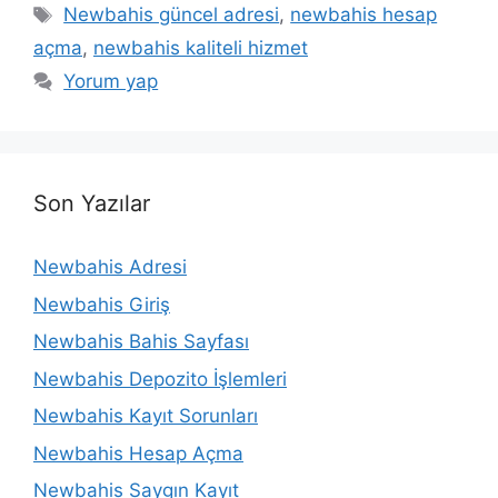
Etiketler
Newbahis güncel adresi
,
newbahis hesap
açma
,
newbahis kaliteli hizmet
Yorum yap
Son Yazılar
Newbahis Adresi
Newbahis Giriş
Newbahis Bahis Sayfası
Newbahis Depozito İşlemleri
Newbahis Kayıt Sorunları
Newbahis Hesap Açma
Newbahis Saygın Kayıt