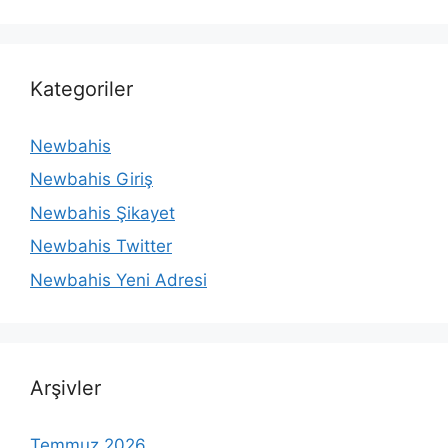
Kategoriler
Newbahis
Newbahis Giriş
Newbahis Şikayet
Newbahis Twitter
Newbahis Yeni Adresi
Arşivler
Temmuz 2026