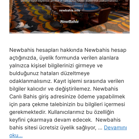
Newbahis hesapları hakkında Newbahis hesap
açtığınızda, üyelik formunda verilen alanlara
yalnızca kişisel bilgilerinizi girmeye ve
bulduğunuz hataları düzeltmeye
odaklanmalısınız. Kayıt işlemi sırasında verilen
bilgiler kalıcıdır ve değiştirilemez. Newbahis
Canlı Bahis giriş adresinize ödeme yapabilmek
için para çekme talebinizin bu bilgileri içermesi
gerekmektedir. Kullanıcılarımız bu özelliğin
keyfini çıkarmaya devam edecek. Newbahis
bahis sitesi ücretsiz üyelik sağlıyor, …
Devamını
oku…