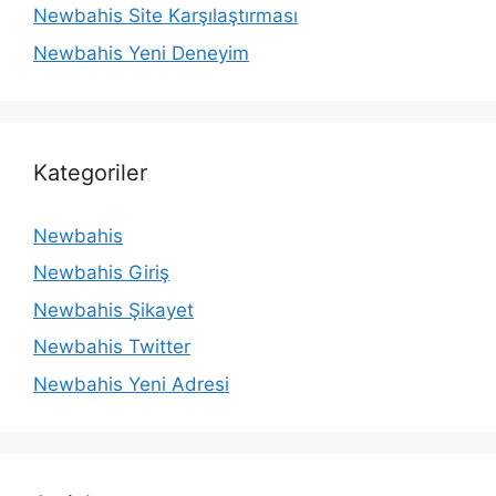
Newbahis Site Karşılaştırması
Newbahis Yeni Deneyim
Kategoriler
Newbahis
Newbahis Giriş
Newbahis Şikayet
Newbahis Twitter
Newbahis Yeni Adresi