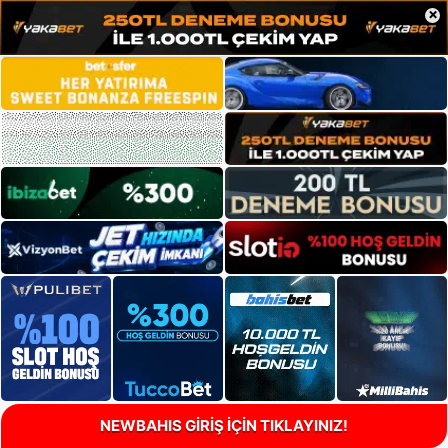
×
NEWBAHIS GİRİŞ İÇİN TIKLAYINIZ!