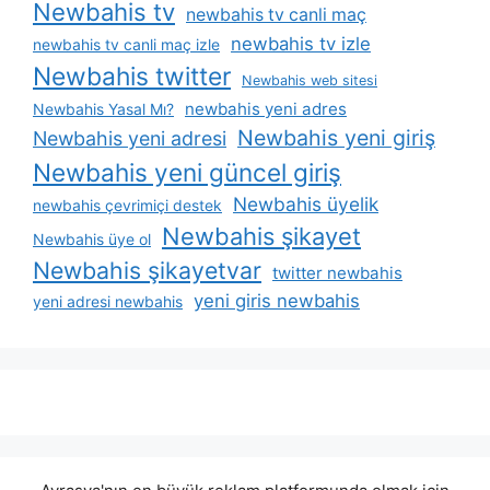
Newbahis tv
newbahis tv canli maç
newbahis tv izle
newbahis tv canli maç izle
Newbahis twitter
Newbahis web sitesi
newbahis yeni adres
Newbahis Yasal Mı?
Newbahis yeni giriş
Newbahis yeni adresi
Newbahis yeni güncel giriş
Newbahis üyelik
newbahis çevrimiçi destek
Newbahis şikayet
Newbahis üye ol
Newbahis şikayetvar
twitter newbahis
yeni giris newbahis
yeni adresi newbahis