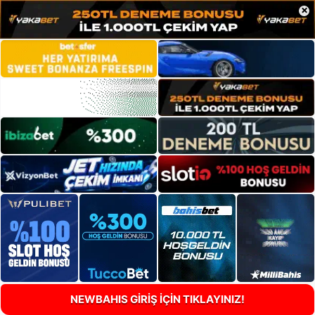
×
NEWBAHIS GİRİŞ İÇİN TIKLAYINIZ!