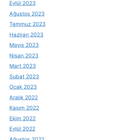
Eylül 2023
Ağustos 2023
Temmuz 2023
Haziran 2023
Mayıs 2023
Nisan 2023
Mart 2023
Şubat 2023
Ocak 2023
Aralık 2022
Kasım 2022
Ekim 2022
Eylül 2022
Ağustos 2022