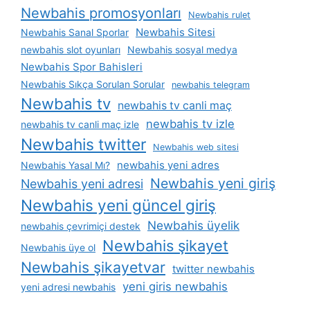
Newbahis promosyonları
Newbahis rulet
Newbahis Sitesi
Newbahis Sanal Sporlar
newbahis slot oyunları
Newbahis sosyal medya
Newbahis Spor Bahisleri
Newbahis Sıkça Sorulan Sorular
newbahis telegram
Newbahis tv
newbahis tv canli maç
newbahis tv izle
newbahis tv canli maç izle
Newbahis twitter
Newbahis web sitesi
newbahis yeni adres
Newbahis Yasal Mı?
Newbahis yeni giriş
Newbahis yeni adresi
Newbahis yeni güncel giriş
Newbahis üyelik
newbahis çevrimiçi destek
Newbahis şikayet
Newbahis üye ol
Newbahis şikayetvar
twitter newbahis
yeni giris newbahis
yeni adresi newbahis