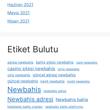
Haziran 2021
Mayıs 2021
Nisan 2021
Etiket Bulutu
bahis sitesi newbahis
adresi newbahis
canli newbahis
casino sitesi newbahis
girisi newbahis
güncel adresi newbahis
giris newbahis
güncel newbahis
kayit newbahis
mobil newbahis
Newbahis
newbahis adres
Newbahis adresi
Newbahis bahis
Newbahis bahis oranları
newbahis bahis platformu