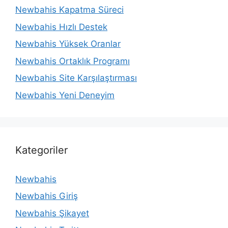
Newbahis Kapatma Süreci
Newbahis Hızlı Destek
Newbahis Yüksek Oranlar
Newbahis Ortaklık Programı
Newbahis Site Karşılaştırması
Newbahis Yeni Deneyim
Kategoriler
Newbahis
Newbahis Giriş
Newbahis Şikayet