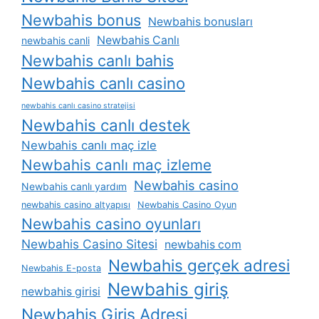
Newbahis bonus
Newbahis bonusları
Newbahis Canlı
newbahis canli
Newbahis canlı bahis
Newbahis canlı casino
newbahis canlı casino stratejisi
Newbahis canlı destek
Newbahis canlı maç izle
Newbahis canlı maç izleme
Newbahis casino
Newbahis canlı yardım
newbahis casino altyapısı
Newbahis Casino Oyun
Newbahis casino oyunları
Newbahis Casino Sitesi
newbahis com
Newbahis gerçek adresi
Newbahis E-posta
Newbahis giriş
newbahis girisi
Newbahis Giriş Adresi