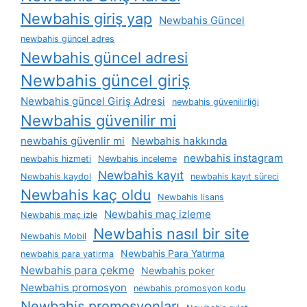
Newbahis giriş yap
Newbahis Güncel
newbahis güncel adres
Newbahis güncel adresi
Newbahis güncel giriş
Newbahis güncel Giriş Adresi
newbahis güvenilirliği
Newbahis güvenilir mi
newbahis güvenlir mi
Newbahis hakkında
newbahis instagram
newbahis hizmeti
Newbahis inceleme
Newbahis kayıt
Newbahis kaydol
newbahis kayıt süreci
Newbahis kaç oldu
Newbahis lisans
Newbahis maç izleme
Newbahis maç izle
Newbahis nasıl bir site
Newbahis Mobil
Newbahis Para Yatırma
newbahis para yatirma
Newbahis para çekme
Newbahis poker
Newbahis promosyon
newbahis promosyon kodu
Newbahis promosyonları