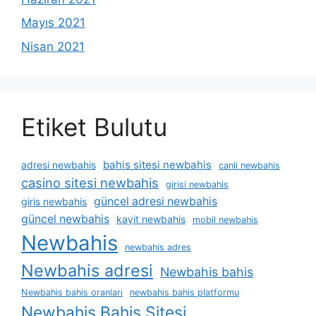
Mayıs 2021
Nisan 2021
Etiket Bulutu
bahis sitesi newbahis
adresi newbahis
canli newbahis
casino sitesi newbahis
girisi newbahis
güncel adresi newbahis
giris newbahis
güncel newbahis
kayit newbahis
mobil newbahis
Newbahis
newbahis adres
Newbahis adresi
Newbahis bahis
Newbahis bahis oranları
newbahis bahis platformu
Newbahis Bahis Sitesi