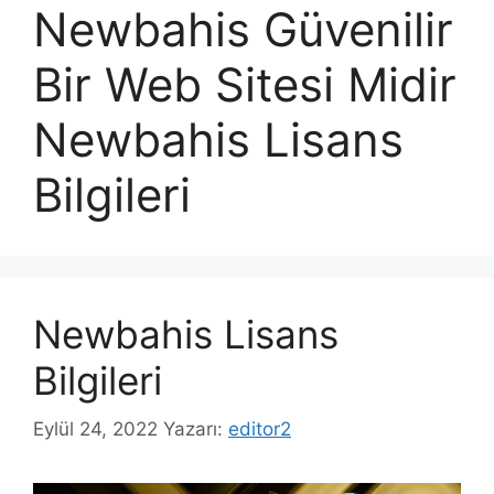
Newbahis Güvenilir
Bir Web Sitesi Midir
Newbahis Lisans
Bilgileri
Newbahis Lisans
Bilgileri
Eylül 24, 2022
Yazarı:
editor2