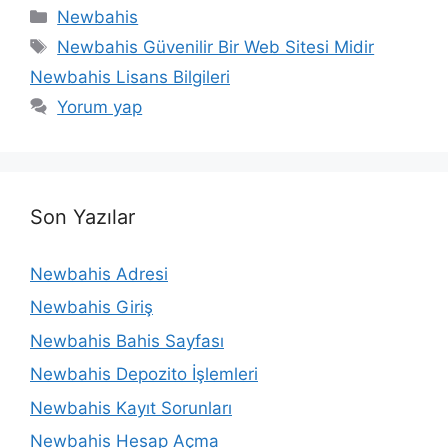
Kategoriler
Newbahis
Etiketler
Newbahis Güvenilir Bir Web Sitesi Midir
Newbahis Lisans Bilgileri
Yorum yap
Son Yazılar
Newbahis Adresi
Newbahis Giriş
Newbahis Bahis Sayfası
Newbahis Depozito İşlemleri
Newbahis Kayıt Sorunları
Newbahis Hesap Açma