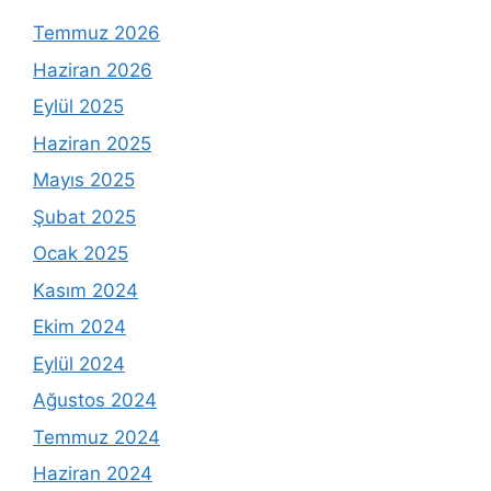
Temmuz 2026
Haziran 2026
Eylül 2025
Haziran 2025
Mayıs 2025
Şubat 2025
Ocak 2025
Kasım 2024
Ekim 2024
Eylül 2024
Ağustos 2024
Temmuz 2024
Haziran 2024