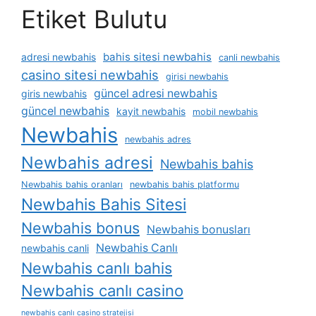
Etiket Bulutu
bahis sitesi newbahis
adresi newbahis
canli newbahis
casino sitesi newbahis
girisi newbahis
güncel adresi newbahis
giris newbahis
güncel newbahis
kayit newbahis
mobil newbahis
Newbahis
newbahis adres
Newbahis adresi
Newbahis bahis
Newbahis bahis oranları
newbahis bahis platformu
Newbahis Bahis Sitesi
Newbahis bonus
Newbahis bonusları
Newbahis Canlı
newbahis canli
Newbahis canlı bahis
Newbahis canlı casino
newbahis canlı casino stratejisi