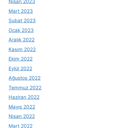
Nisan 2023
Mart 2023
Şubat 2023
Ocak 2023
Aralık 2022
Kasım 2022
Ekim 2022
Eylül 2022
Ağustos 2022
Temmuz 2022
Haziran 2022
Mayıs 2022
Nisan 2022
Mart 2022