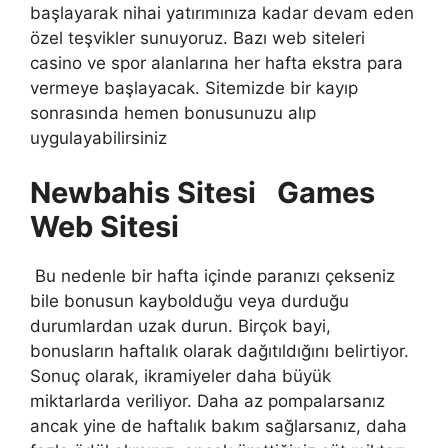
başlayarak nihai yatırımınıza kadar devam eden
özel teşvikler sunuyoruz. Bazı web siteleri
casino ve spor alanlarına her hafta ekstra para
vermeye başlayacak. Sitemizde bir kayıp
sonrasında hemen bonusunuzu alıp
uygulayabilirsiniz
Newbahis Sitesi Games
Web Sitesi
Bu nedenle bir hafta içinde paranızı çekseniz
bile bonusun kaybolduğu veya durduğu
durumlardan uzak durun. Birçok bayi,
bonusların haftalık olarak dağıtıldığını belirtiyor.
Sonuç olarak, ikramiyeler daha büyük
miktarlarda veriliyor. Daha az pompalarsanız
ancak yine de haftalık bakım sağlarsanız, daha