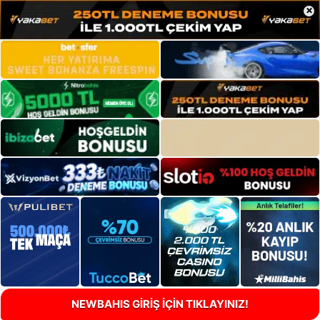
×
NEWBAHIS GİRİŞ İÇİN TIKLAYINIZ!