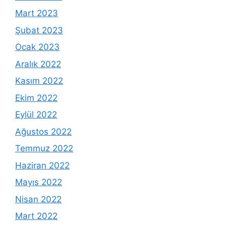
Mart 2023
Şubat 2023
Ocak 2023
Aralık 2022
Kasım 2022
Ekim 2022
Eylül 2022
Ağustos 2022
Temmuz 2022
Haziran 2022
Mayıs 2022
Nisan 2022
Mart 2022