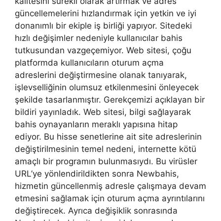
kalitesini sürekli olarak artırmak ve adres
güncellemelerini hızlandırmak için yetkin ve iyi
donanımlı bir ekiple iş birliği yapıyor. Sitedeki
hızlı değişimler nedeniyle kullanıcılar bahis
tutkusundan vazgeçemiyor. Web sitesi, çoğu
platformda kullanıcıların oturum açma
adreslerini değiştirmesine olanak tanıyarak,
işlevselliğinin olumsuz etkilenmesini önleyecek
şekilde tasarlanmıştır. Gerekçemizi açıklayan bir
bildiri yayınladık. Web sitesi, bilgi sağlayarak
bahis oynayanların meraklı yapısına hitap
ediyor. Bu hisse senetlerine ait site adreslerinin
değiştirilmesinin temel nedeni, internette kötü
amaçlı bir programın bulunmasıydı. Bu virüsler
URL’ye yönlendirildikten sonra Newbahis,
hizmetin güncellenmiş adresle çalışmaya devam
etmesini sağlamak için oturum açma ayrıntılarını
değiştirecek. Ayrıca değişiklik sonrasında