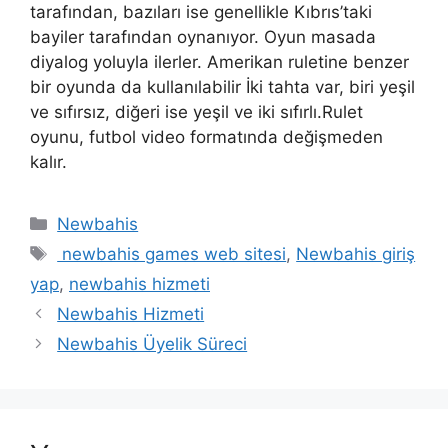
tarafından, bazıları ise genellikle Kıbrıs’taki
bayiler tarafından oynanıyor. Oyun masada
diyalog yoluyla ilerler. Amerikan ruletine benzer
bir oyunda da kullanılabilir İki tahta var, biri yeşil
ve sıfırsız, diğeri ise yeşil ve iki sıfırlı.Rulet
oyunu, futbol video formatında değişmeden
kalır.
Kategoriler
Newbahis
Etiketler
newbahis games web sitesi
,
Newbahis giriş
yap
,
newbahis hizmeti
Newbahis Hizmeti
Newbahis Üyelik Süreci