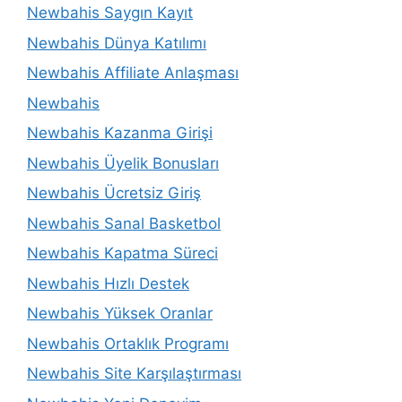
Newbahis Saygın Kayıt
Newbahis Dünya Katılımı
Newbahis Affiliate Anlaşması
Newbahis
Newbahis Kazanma Girişi
Newbahis Üyelik Bonusları
Newbahis Ücretsiz Giriş
Newbahis Sanal Basketbol
Newbahis Kapatma Süreci
Newbahis Hızlı Destek
Newbahis Yüksek Oranlar
Newbahis Ortaklık Programı
Newbahis Site Karşılaştırması