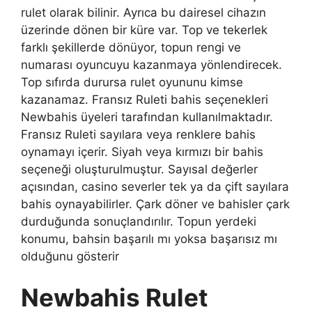
rulet olarak bilinir. Ayrıca bu dairesel cihazın
üzerinde dönen bir küre var. Top ve tekerlek
farklı şekillerde dönüyor, topun rengi ve
numarası oyuncuyu kazanmaya yönlendirecek.
Top sıfırda durursa rulet oyununu kimse
kazanamaz. Fransız Ruleti bahis seçenekleri
Newbahis üyeleri tarafından kullanılmaktadır.
Fransız Ruleti sayılara veya renklere bahis
oynamayı içerir. Siyah veya kırmızı bir bahis
seçeneği oluşturulmuştur. Sayısal değerler
açısından, casino severler tek ya da çift sayılara
bahis oynayabilirler. Çark döner ve bahisler çark
durduğunda sonuçlandırılır. Topun yerdeki
konumu, bahsin başarılı mı yoksa başarısız mı
olduğunu gösterir
Newbahis Rulet