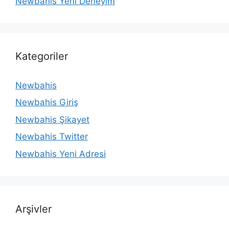
Newbahis Yeni Deneyim
Kategoriler
Newbahis
Newbahis Giriş
Newbahis Şikayet
Newbahis Twitter
Newbahis Yeni Adresi
Arşivler