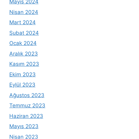
Mayıs 2024
Nisan 2024
Mart 2024
Şubat 2024
Ocak 2024
Aralık 2023
Kasım 2023
Ekim 2023
Eylül 2023
Ağustos 2023
Temmuz 2023
Haziran 2023
Mayıs 2023
Nisan 2023