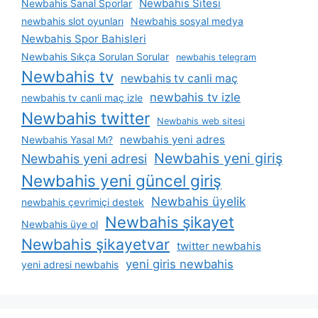
Newbahis Sitesi
Newbahis Sanal Sporlar
newbahis slot oyunları
Newbahis sosyal medya
Newbahis Spor Bahisleri
Newbahis Sıkça Sorulan Sorular
newbahis telegram
Newbahis tv
newbahis tv canli maç
newbahis tv izle
newbahis tv canli maç izle
Newbahis twitter
Newbahis web sitesi
newbahis yeni adres
Newbahis Yasal Mı?
Newbahis yeni giriş
Newbahis yeni adresi
Newbahis yeni güncel giriş
Newbahis üyelik
newbahis çevrimiçi destek
Newbahis şikayet
Newbahis üye ol
Newbahis şikayetvar
twitter newbahis
yeni giris newbahis
yeni adresi newbahis