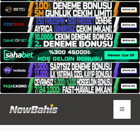
İçeriğe
atla
Menü