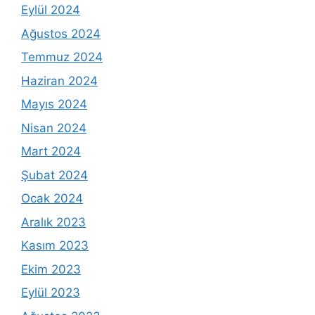
Eylül 2024
Ağustos 2024
Temmuz 2024
Haziran 2024
Mayıs 2024
Nisan 2024
Mart 2024
Şubat 2024
Ocak 2024
Aralık 2023
Kasım 2023
Ekim 2023
Eylül 2023