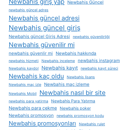
Newbahis giriş yap
Newbahis Güncel
newbahis güncel adres
Newbahis güncel adresi
Newbahis güncel giriş
Newbahis güncel Giriş Adresi
newbahis güvenilirliği
Newbahis güvenilir mi
newbahis güvenlir mi
Newbahis hakkında
newbahis instagram
newbahis hizmeti
Newbahis inceleme
Newbahis kayıt
Newbahis kaydol
newbahis kayıt süreci
Newbahis kaç oldu
Newbahis lisans
Newbahis maç izleme
Newbahis maç izle
Newbahis nasıl bir site
Newbahis Mobil
Newbahis Para Yatırma
newbahis para yatirma
Newbahis para çekme
Newbahis poker
Newbahis promosyon
newbahis promosyon kodu
Newbahis promosyonları
Newbahis rulet