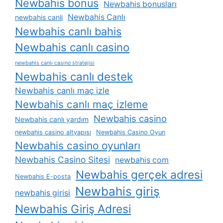
Newbahis bonus
Newbahis bonusları
Newbahis Canlı
newbahis canli
Newbahis canlı bahis
Newbahis canlı casino
newbahis canlı casino stratejisi
Newbahis canlı destek
Newbahis canlı maç izle
Newbahis canlı maç izleme
Newbahis casino
Newbahis canlı yardım
newbahis casino altyapısı
Newbahis Casino Oyun
Newbahis casino oyunları
Newbahis Casino Sitesi
newbahis com
Newbahis gerçek adresi
Newbahis E-posta
Newbahis giriş
newbahis girisi
Newbahis Giriş Adresi