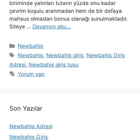
biriminde yatırılan tutarın yüzde onu kadar
çevrim koşulu aranmadan hem de bir defaya
mahsus olmadan bonus olanağı sunulmaktadır.
Siteye …
Devamını oku…
Kategoriler
Newbahis
Etiketler
Newbahis
,
Newbahis giriş
,
Newbahis Giriş
Adresi
,
Newbahis giriş tuşu
Yorum yap
Son Yazılar
Newbahis Adresi
Newbahis Giriş