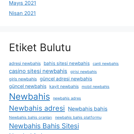
Mayıs 2021
Nisan 2021
Etiket Bulutu
bahis sitesi newbahis
adresi newbahis
canli newbahis
casino sitesi newbahis
girisi newbahis
güncel adresi newbahis
giris newbahis
güncel newbahis
kayit newbahis
mobil newbahis
Newbahis
newbahis adres
Newbahis adresi
Newbahis bahis
Newbahis bahis oranları
newbahis bahis platformu
Newbahis Bahis Sitesi