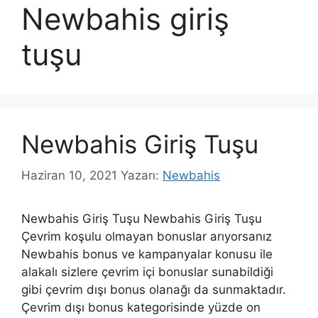
Newbahis giriş
tuşu
Newbahis Giriş Tuşu
Haziran 10, 2021
Yazarı:
Newbahis
Newbahis Giriş Tuşu Newbahis Giriş Tuşu
Çevrim koşulu olmayan bonuslar arıyorsanız
Newbahis bonus ve kampanyalar konusu ile
alakalı sizlere çevrim içi bonuslar sunabildiği
gibi çevrim dışı bonus olanağı da sunmaktadır.
Çevrim dışı bonus kategorisinde yüzde on