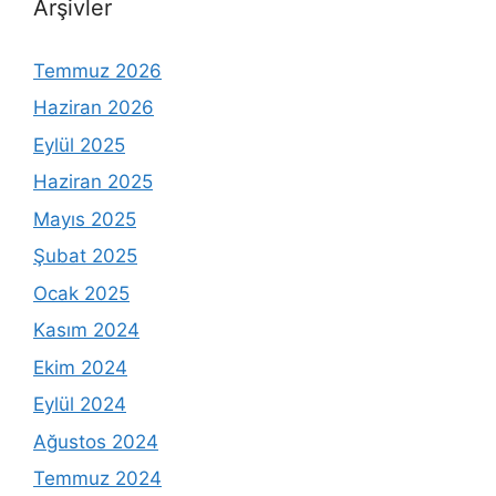
Arşivler
Temmuz 2026
Haziran 2026
Eylül 2025
Haziran 2025
Mayıs 2025
Şubat 2025
Ocak 2025
Kasım 2024
Ekim 2024
Eylül 2024
Ağustos 2024
Temmuz 2024