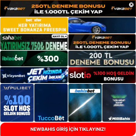
×
NEWBAHIS GİRİŞ İÇİN TIKLAYINIZ!