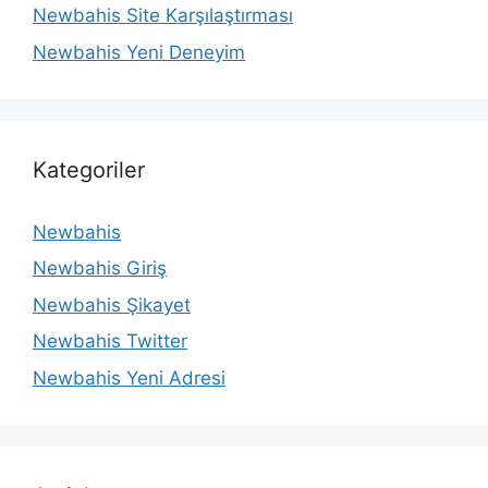
Newbahis Site Karşılaştırması
Newbahis Yeni Deneyim
Kategoriler
Newbahis
Newbahis Giriş
Newbahis Şikayet
Newbahis Twitter
Newbahis Yeni Adresi