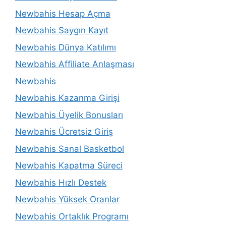
Newbahis Hesap Açma
Newbahis Saygın Kayıt
Newbahis Dünya Katılımı
Newbahis Affiliate Anlaşması
Newbahis
Newbahis Kazanma Girişi
Newbahis Üyelik Bonusları
Newbahis Ücretsiz Giriş
Newbahis Sanal Basketbol
Newbahis Kapatma Süreci
Newbahis Hızlı Destek
Newbahis Yüksek Oranlar
Newbahis Ortaklık Programı