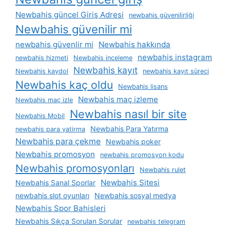
Newbahis güncel Giriş Adresi
newbahis güvenilirliği
Newbahis güvenilir mi
newbahis güvenlir mi
Newbahis hakkında
newbahis instagram
newbahis hizmeti
Newbahis inceleme
Newbahis kayıt
Newbahis kaydol
newbahis kayıt süreci
Newbahis kaç oldu
Newbahis lisans
Newbahis maç izleme
Newbahis maç izle
Newbahis nasıl bir site
Newbahis Mobil
Newbahis Para Yatırma
newbahis para yatirma
Newbahis para çekme
Newbahis poker
Newbahis promosyon
newbahis promosyon kodu
Newbahis promosyonları
Newbahis rulet
Newbahis Sitesi
Newbahis Sanal Sporlar
newbahis slot oyunları
Newbahis sosyal medya
Newbahis Spor Bahisleri
Newbahis Sıkça Sorulan Sorular
newbahis telegram