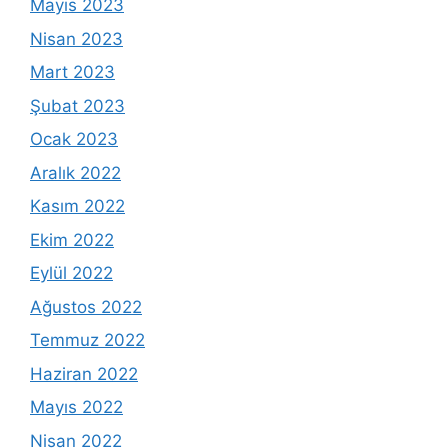
Mayıs 2023
Nisan 2023
Mart 2023
Şubat 2023
Ocak 2023
Aralık 2022
Kasım 2022
Ekim 2022
Eylül 2022
Ağustos 2022
Temmuz 2022
Haziran 2022
Mayıs 2022
Nisan 2022