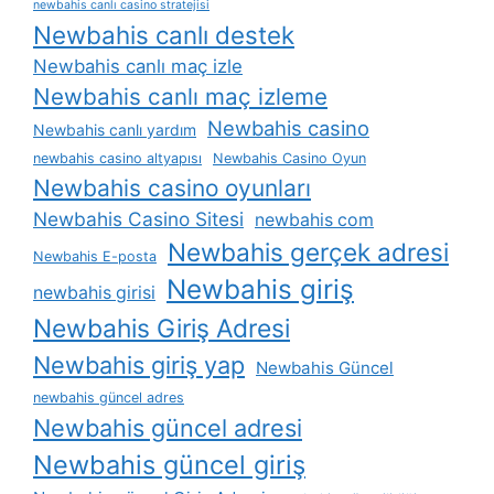
newbahis canlı casino stratejisi
Newbahis canlı destek
Newbahis canlı maç izle
Newbahis canlı maç izleme
Newbahis casino
Newbahis canlı yardım
newbahis casino altyapısı
Newbahis Casino Oyun
Newbahis casino oyunları
Newbahis Casino Sitesi
newbahis com
Newbahis gerçek adresi
Newbahis E-posta
Newbahis giriş
newbahis girisi
Newbahis Giriş Adresi
Newbahis giriş yap
Newbahis Güncel
newbahis güncel adres
Newbahis güncel adresi
Newbahis güncel giriş