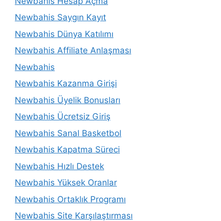
Newbahis Hesap Açma
Newbahis Saygın Kayıt
Newbahis Dünya Katılımı
Newbahis Affiliate Anlaşması
Newbahis
Newbahis Kazanma Girişi
Newbahis Üyelik Bonusları
Newbahis Ücretsiz Giriş
Newbahis Sanal Basketbol
Newbahis Kapatma Süreci
Newbahis Hızlı Destek
Newbahis Yüksek Oranlar
Newbahis Ortaklık Programı
Newbahis Site Karşılaştırması