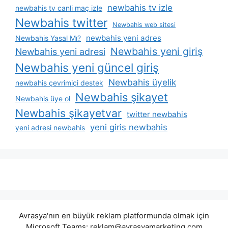
newbahis tv izle
newbahis tv canli maç izle
Newbahis twitter
Newbahis web sitesi
newbahis yeni adres
Newbahis Yasal Mı?
Newbahis yeni giriş
Newbahis yeni adresi
Newbahis yeni güncel giriş
Newbahis üyelik
newbahis çevrimiçi destek
Newbahis şikayet
Newbahis üye ol
Newbahis şikayetvar
twitter newbahis
yeni giris newbahis
yeni adresi newbahis
Avrasya'nın en büyük reklam platformunda olmak için
Microsoft Teams:
reklam@avrasyamarketing.com