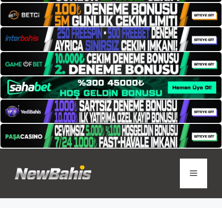
İçeriğe
atla
Menü