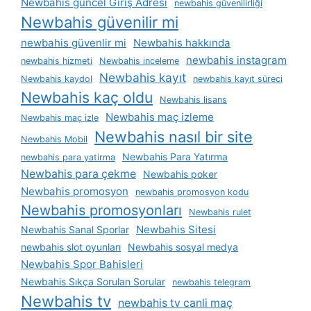
Newbahis güncel Giriş Adresi
newbahis güvenilirliği
Newbahis güvenilir mi
newbahis güvenlir mi
Newbahis hakkında
newbahis instagram
newbahis hizmeti
Newbahis inceleme
Newbahis kayıt
Newbahis kaydol
newbahis kayıt süreci
Newbahis kaç oldu
Newbahis lisans
Newbahis maç izleme
Newbahis maç izle
Newbahis nasıl bir site
Newbahis Mobil
Newbahis Para Yatırma
newbahis para yatirma
Newbahis para çekme
Newbahis poker
Newbahis promosyon
newbahis promosyon kodu
Newbahis promosyonları
Newbahis rulet
Newbahis Sitesi
Newbahis Sanal Sporlar
newbahis slot oyunları
Newbahis sosyal medya
Newbahis Spor Bahisleri
Newbahis Sıkça Sorulan Sorular
newbahis telegram
Newbahis tv
newbahis tv canli maç