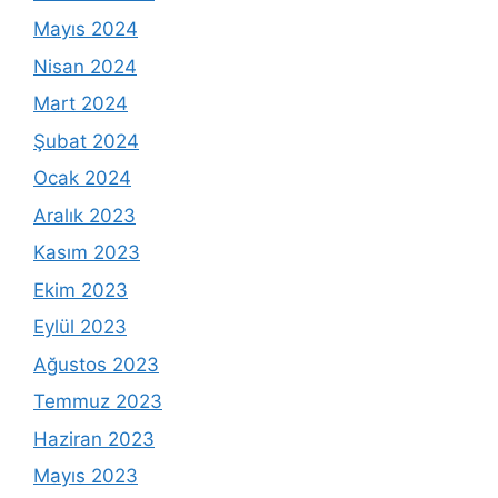
Mayıs 2024
Nisan 2024
Mart 2024
Şubat 2024
Ocak 2024
Aralık 2023
Kasım 2023
Ekim 2023
Eylül 2023
Ağustos 2023
Temmuz 2023
Haziran 2023
Mayıs 2023