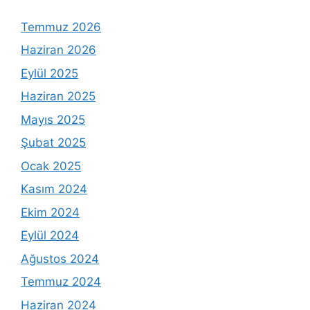
Temmuz 2026
Haziran 2026
Eylül 2025
Haziran 2025
Mayıs 2025
Şubat 2025
Ocak 2025
Kasım 2024
Ekim 2024
Eylül 2024
Ağustos 2024
Temmuz 2024
Haziran 2024