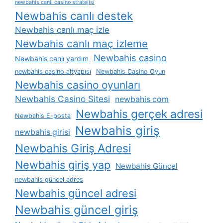
newbahis canlı casino stratejisi
Newbahis canlı destek
Newbahis canlı maç izle
Newbahis canlı maç izleme
Newbahis casino
Newbahis canlı yardım
newbahis casino altyapısı
Newbahis Casino Oyun
Newbahis casino oyunları
Newbahis Casino Sitesi
newbahis com
Newbahis gerçek adresi
Newbahis E-posta
Newbahis giriş
newbahis girisi
Newbahis Giriş Adresi
Newbahis giriş yap
Newbahis Güncel
newbahis güncel adres
Newbahis güncel adresi
Newbahis güncel giriş