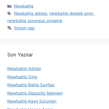
Kategoriler
Newbahis
Etiketler
Newbahis adresi
,
newbahis destek sınırı
,
newbahis sorunsuz oynama
Yorum yap
Son Yazılar
Newbahis Adresi
Newbahis Giriş
Newbahis Bahis Sayfası
Newbahis Depozito İşlemleri
Newbahis Kayıt Sorunları