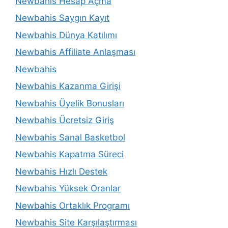
Newbahis Hesap Açma
Newbahis Saygın Kayıt
Newbahis Dünya Katılımı
Newbahis Affiliate Anlaşması
Newbahis
Newbahis Kazanma Girişi
Newbahis Üyelik Bonusları
Newbahis Ücretsiz Giriş
Newbahis Sanal Basketbol
Newbahis Kapatma Süreci
Newbahis Hızlı Destek
Newbahis Yüksek Oranlar
Newbahis Ortaklık Programı
Newbahis Site Karşılaştırması