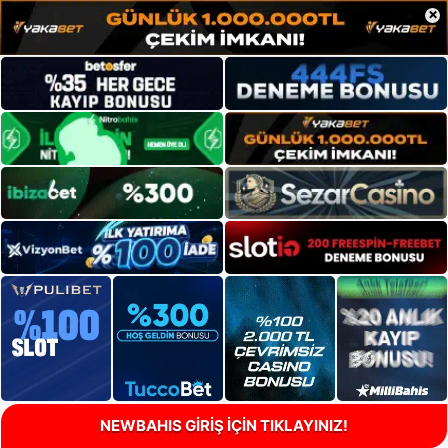
×
NEWBAHIS GİRİŞ İÇİN TIKLAYINIZ!