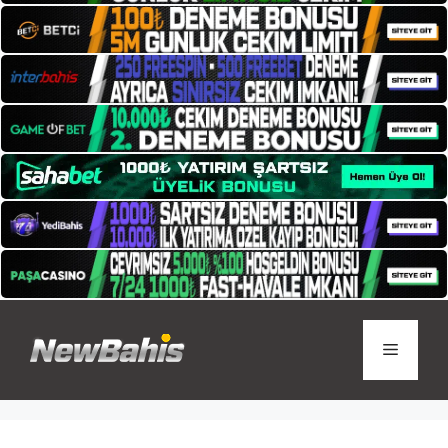
İçeriğe
atla
Menü