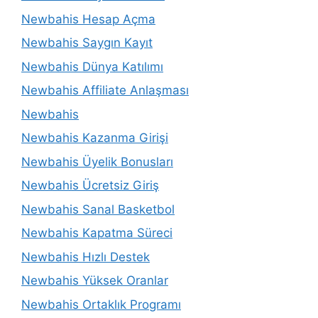
Newbahis Hesap Açma
Newbahis Saygın Kayıt
Newbahis Dünya Katılımı
Newbahis Affiliate Anlaşması
Newbahis
Newbahis Kazanma Girişi
Newbahis Üyelik Bonusları
Newbahis Ücretsiz Giriş
Newbahis Sanal Basketbol
Newbahis Kapatma Süreci
Newbahis Hızlı Destek
Newbahis Yüksek Oranlar
Newbahis Ortaklık Programı