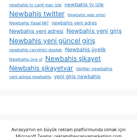
newbahis tv izle
newbahis tv canli maç izle
Newbahis twitter
Newbahis web sitesi
newbahis yeni adres
Newbahis Yasal Mı?
Newbahis yeni giriş
Newbahis yeni adresi
Newbahis yeni güncel giriş
Newbahis üyelik
newbahis çevrimiçi destek
Newbahis şikayet
Newbahis üye ol
Newbahis şikayetvar
twitter newbahis
yeni giris newbahis
yeni adresi newbahis
Avrasya'nın en büyük reklam platformunda olmak için
Microsoft Teams:
reklam@avrasyamarketing.com