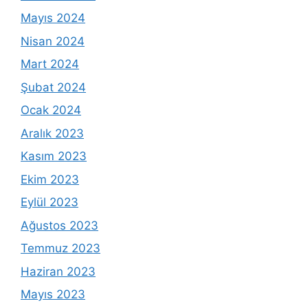
Mayıs 2024
Nisan 2024
Mart 2024
Şubat 2024
Ocak 2024
Aralık 2023
Kasım 2023
Ekim 2023
Eylül 2023
Ağustos 2023
Temmuz 2023
Haziran 2023
Mayıs 2023