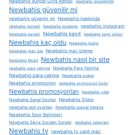
Newbahis güncel Giriş Adresi
newbahis güvenilirliği
Newbahis güvenilir mi
newbahis güvenlir mi
Newbahis hakkında
newbahis instagram
newbahis hizmeti
Newbahis inceleme
Newbahis kayıt
Newbahis kaydol
newbahis kayıt süreci
Newbahis kaç oldu
Newbahis lisans
Newbahis maç izleme
Newbahis maç izle
Newbahis nasıl bir site
Newbahis Mobil
Newbahis Para Yatırma
newbahis para yatirma
Newbahis para çekme
Newbahis poker
Newbahis promosyon
newbahis promosyon kodu
Newbahis promosyonları
Newbahis rulet
Newbahis Sitesi
Newbahis Sanal Sporlar
newbahis slot oyunları
Newbahis sosyal medya
Newbahis Spor Bahisleri
Newbahis Sıkça Sorulan Sorular
newbahis telegram
Newbahis tv
newbahis tv canli maç