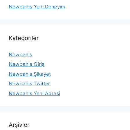
Newbahis Yeni Deneyim
Kategoriler
Newbahis
Newbahis Giriş
Newbahis Şikayet
Newbahis Twitter
Newbahis Yeni Adresi
Arşivler