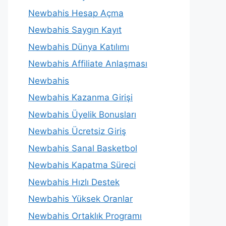
Newbahis Hesap Açma
Newbahis Saygın Kayıt
Newbahis Dünya Katılımı
Newbahis Affiliate Anlaşması
Newbahis
Newbahis Kazanma Girişi
Newbahis Üyelik Bonusları
Newbahis Ücretsiz Giriş
Newbahis Sanal Basketbol
Newbahis Kapatma Süreci
Newbahis Hızlı Destek
Newbahis Yüksek Oranlar
Newbahis Ortaklık Programı