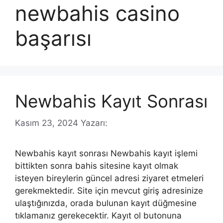
newbahis casino
başarısı
Newbahis Kayıt Sonrası
Kasım 23, 2024
Yazarı:
Newbahis kayıt sonrası Newbahis kayıt işlemi
bittikten sonra bahis sitesine kayıt olmak
isteyen bireylerin güncel adresi ziyaret etmeleri
gerekmektedir. Site için mevcut giriş adresinize
ulaştığınızda, orada bulunan kayıt düğmesine
tıklamanız gerekecektir. Kayıt ol butonuna