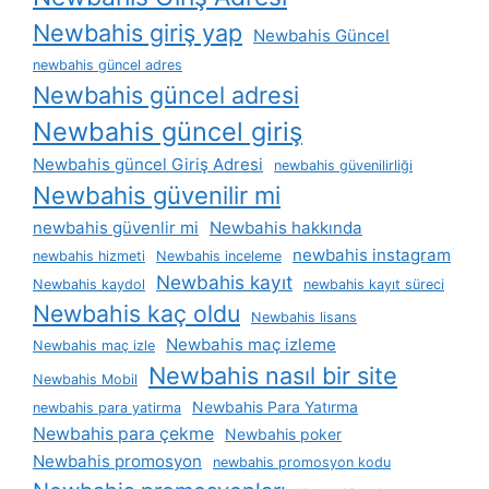
Newbahis giriş yap
Newbahis Güncel
newbahis güncel adres
Newbahis güncel adresi
Newbahis güncel giriş
Newbahis güncel Giriş Adresi
newbahis güvenilirliği
Newbahis güvenilir mi
newbahis güvenlir mi
Newbahis hakkında
newbahis instagram
newbahis hizmeti
Newbahis inceleme
Newbahis kayıt
Newbahis kaydol
newbahis kayıt süreci
Newbahis kaç oldu
Newbahis lisans
Newbahis maç izleme
Newbahis maç izle
Newbahis nasıl bir site
Newbahis Mobil
Newbahis Para Yatırma
newbahis para yatirma
Newbahis para çekme
Newbahis poker
Newbahis promosyon
newbahis promosyon kodu