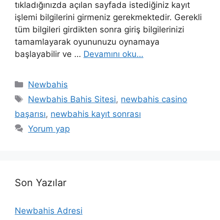
tıkladığınızda açılan sayfada istediğiniz kayıt
işlemi bilgilerini girmeniz gerekmektedir. Gerekli
tüm bilgileri girdikten sonra giriş bilgilerinizi
tamamlayarak oyununuzu oynamaya
başlayabilir ve …
Devamını oku…
Kategoriler
Newbahis
Etiketler
Newbahis Bahis Sitesi
,
newbahis casino
başarısı
,
newbahis kayıt sonrası
Yorum yap
Son Yazılar
Newbahis Adresi