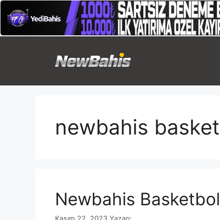
İçeriğe
atla
newbahis basketb
Newbahis Basketbol 
Kasım 22, 2023
Yazarı: