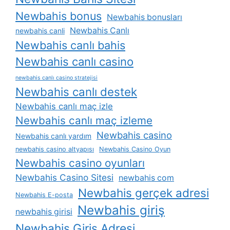
Newbahis bonus
Newbahis bonusları
Newbahis Canlı
newbahis canli
Newbahis canlı bahis
Newbahis canlı casino
newbahis canlı casino stratejisi
Newbahis canlı destek
Newbahis canlı maç izle
Newbahis canlı maç izleme
Newbahis casino
Newbahis canlı yardım
newbahis casino altyapısı
Newbahis Casino Oyun
Newbahis casino oyunları
Newbahis Casino Sitesi
newbahis com
Newbahis gerçek adresi
Newbahis E-posta
Newbahis giriş
newbahis girisi
Newbahis Giriş Adresi