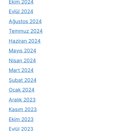
Ekim 2024
Eylül 2024
Ağustos 2024
Temmuz 2024
Haziran 2024
Mayıs 2024
Nisan 2024
Mart 2024
Şubat 2024
Ocak 2024
Aralık 2023
Kasım 2023
Ekim 2023
Eylül 2023