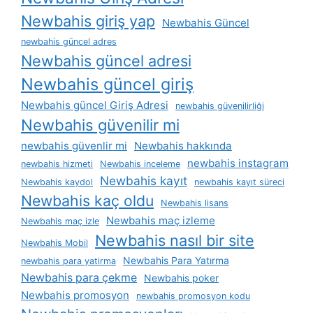
Newbahis giriş yap
Newbahis Güncel
newbahis güncel adres
Newbahis güncel adresi
Newbahis güncel giriş
Newbahis güncel Giriş Adresi
newbahis güvenilirliği
Newbahis güvenilir mi
newbahis güvenlir mi
Newbahis hakkında
newbahis instagram
newbahis hizmeti
Newbahis inceleme
Newbahis kayıt
Newbahis kaydol
newbahis kayıt süreci
Newbahis kaç oldu
Newbahis lisans
Newbahis maç izleme
Newbahis maç izle
Newbahis nasıl bir site
Newbahis Mobil
Newbahis Para Yatırma
newbahis para yatirma
Newbahis para çekme
Newbahis poker
Newbahis promosyon
newbahis promosyon kodu