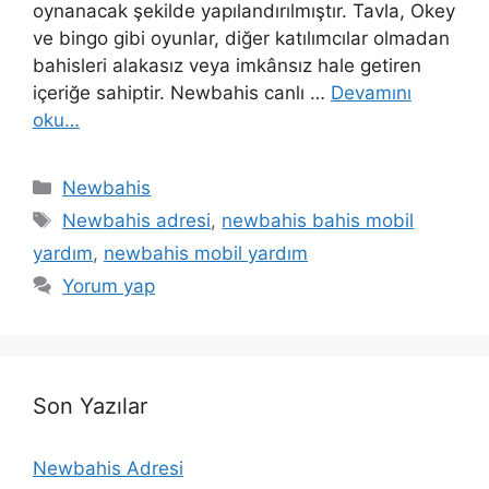
oynanacak şekilde yapılandırılmıştır. Tavla, Okey
ve bingo gibi oyunlar, diğer katılımcılar olmadan
bahisleri alakasız veya imkânsız hale getiren
içeriğe sahiptir. Newbahis canlı …
Devamını
oku…
Kategoriler
Newbahis
Etiketler
Newbahis adresi
,
newbahis bahis mobil
yardım
,
newbahis mobil yardım
Yorum yap
Son Yazılar
Newbahis Adresi