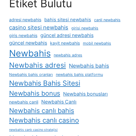
Etiket Bulutu
bahis sitesi newbahis
adresi newbahis
canli newbahis
casino sitesi newbahis
girisi newbahis
güncel adresi newbahis
giris newbahis
güncel newbahis
kayit newbahis
mobil newbahis
Newbahis
newbahis adres
Newbahis adresi
Newbahis bahis
Newbahis bahis oranları
newbahis bahis platformu
Newbahis Bahis Sitesi
Newbahis bonus
Newbahis bonusları
Newbahis Canlı
newbahis canli
Newbahis canlı bahis
Newbahis canlı casino
newbahis canlı casino stratejisi