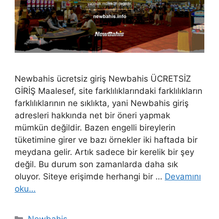
Newbahis ücretsiz giriş Newbahis ÜCRETSİZ
GİRİŞ Maalesef, site farklılıklarındaki farklılıkların
farklılıklarının ne sıklıkta, yani Newbahis giriş
adresleri hakkında net bir öneri yapmak
mümkün değildir. Bazen engelli bireylerin
tüketimine girer ve bazı örnekler iki haftada bir
meydana gelir. Artık sadece bir kerelik bir şey
değil. Bu durum son zamanlarda daha sık
oluyor. Siteye erişimde herhangi bir …
Devamını
oku…
Kategoriler