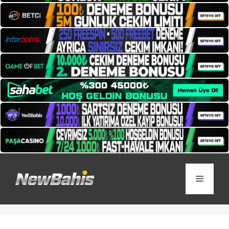
İçeriğe
atla
Menü