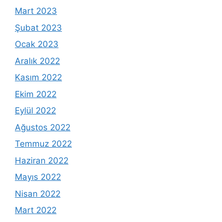
Mart 2023
Şubat 2023
Ocak 2023
Aralık 2022
Kasım 2022
Ekim 2022
Eylül 2022
Ağustos 2022
Temmuz 2022
Haziran 2022
Mayıs 2022
Nisan 2022
Mart 2022