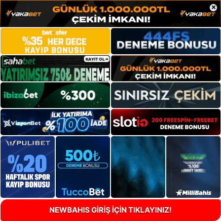
×
NEWBAHIS GİRİŞ İÇİN TIKLAYINIZ!