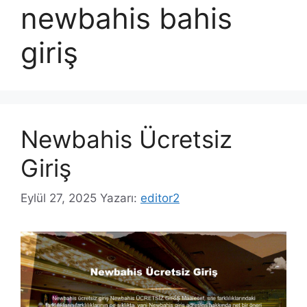
newbahis bahis
giriş
Newbahis Ücretsiz
Giriş
Eylül 27, 2025
Yazarı:
editor2