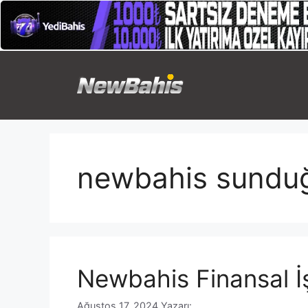
İçeriğe
atla
newbahis sunduğ
Newbahis Finansal İ
Ağustos 17, 2024
Yazarı: