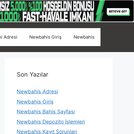
i Adresi
Newbahis Giriş
Newbahis
Son Yazılar
Newbahis Adresi
Newbahis Giriş
Newbahis Bahis Sayfası
Newbahis Depozito İşlemleri
Newbahis Kayıt Sorunları