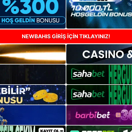
NEWBAHIS GİRİŞ İÇİN TIKLAYINIZ!