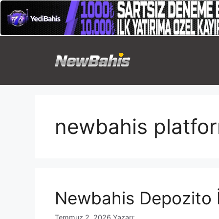
İçeriğe
atla
newbahis platform
Newbahis Depozito İ
Temmuz 2, 2026
Yazarı: