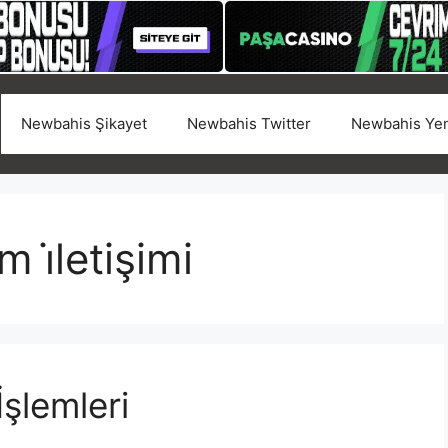
Newbahis Şikayet
Newbahis Twitter
Newbahis Yen
 i̇letişimi
şlemleri