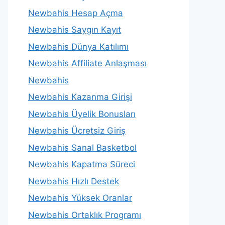
Newbahis Hesap Açma
Newbahis Saygın Kayıt
Newbahis Dünya Katılımı
Newbahis Affiliate Anlaşması
Newbahis
Newbahis Kazanma Girişi
Newbahis Üyelik Bonusları
Newbahis Ücretsiz Giriş
Newbahis Sanal Basketbol
Newbahis Kapatma Süreci
Newbahis Hızlı Destek
Newbahis Yüksek Oranlar
Newbahis Ortaklık Programı