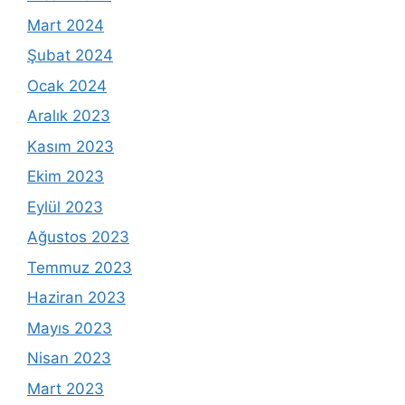
Mart 2024
Şubat 2024
Ocak 2024
Aralık 2023
Kasım 2023
Ekim 2023
Eylül 2023
Ağustos 2023
Temmuz 2023
Haziran 2023
Mayıs 2023
Nisan 2023
Mart 2023