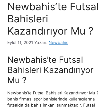
Newbahis’te Futsal
Bahisleri
Kazandırıyor Mu ?
Eylül 11, 2021
Yazarı:
Newbahis
Newbahis’te Futsal
Bahisleri Kazandırıyor
Mu ?
Newbahis’te Futsal Bahisleri Kazandırıyor Mu ?
bahis firması spor bahislerinde kullanıcılarına
futsalda da bahis imkanı sunmaktadır. Futsal