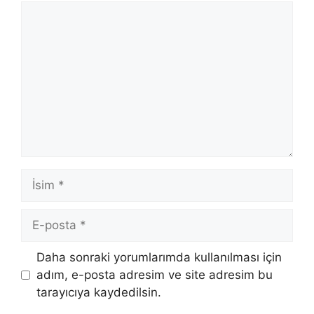
Yorum
İsim
E-
posta
İnternet
Daha sonraki yorumlarımda kullanılması için
sitesi
adım, e-posta adresim ve site adresim bu
tarayıcıya kaydedilsin.