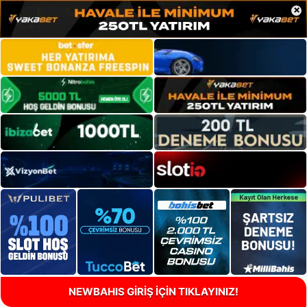
×
NEWBAHIS GİRİŞ İÇİN TIKLAYINIZ!