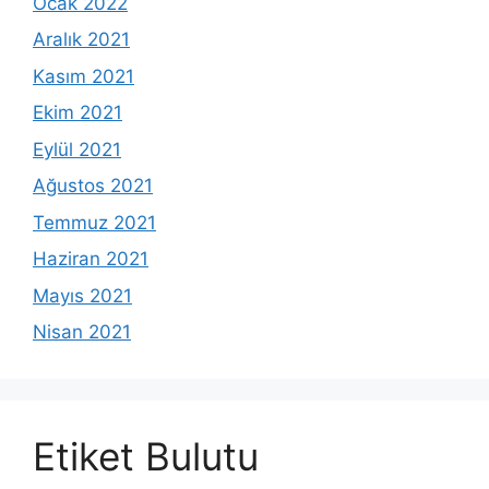
Ocak 2022
Aralık 2021
Kasım 2021
Ekim 2021
Eylül 2021
Ağustos 2021
Temmuz 2021
Haziran 2021
Mayıs 2021
Nisan 2021
Etiket Bulutu