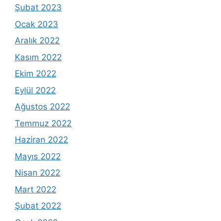
Şubat 2023
Ocak 2023
Aralık 2022
Kasım 2022
Ekim 2022
Eylül 2022
Ağustos 2022
Temmuz 2022
Haziran 2022
Mayıs 2022
Nisan 2022
Mart 2022
Şubat 2022