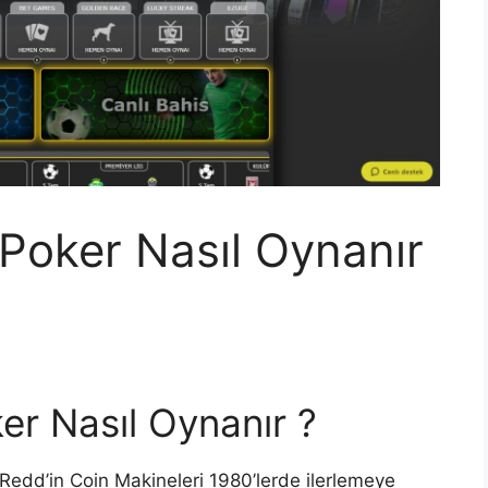
Poker Nasıl Oynanır
r Nasıl Oynanır ?
Redd’in Coin Makineleri 1980’lerde ilerlemeye