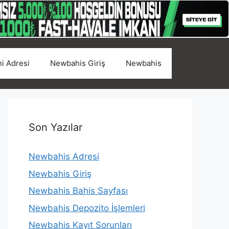
i Adresi
Newbahis Giriş
Newbahis
Son Yazılar
Newbahis Adresi
Newbahis Giriş
Newbahis Bahis Sayfası
Newbahis Depozito İşlemleri
Newbahis Kayıt Sorunları