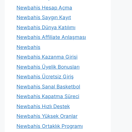
Newbahis Hesap Açma
Newbahis Saygın Kayıt
Newbahis Dünya Katılımı
Newbahis Affiliate Anlaşması
Newbahis
Newbahis Kazanma Girişi
Newbahis Üyelik Bonusları
Newbahis Ücretsiz Giriş
Newbahis Sanal Basketbol
Newbahis Kapatma Süreci
Newbahis Hızlı Destek
Newbahis Yüksek Oranlar
Newbahis Ortaklık Programı