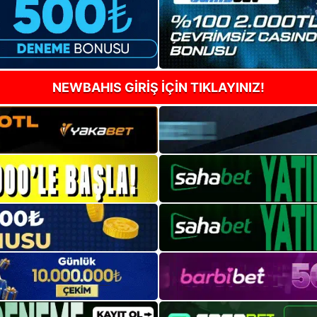
NEWBAHIS GİRİŞ İÇİN TIKLAYINIZ!