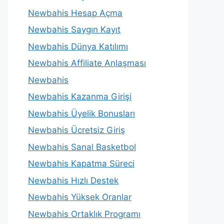
Newbahis Hesap Açma
Newbahis Saygın Kayıt
Newbahis Dünya Katılımı
Newbahis Affiliate Anlaşması
Newbahis
Newbahis Kazanma Girişi
Newbahis Üyelik Bonusları
Newbahis Ücretsiz Giriş
Newbahis Sanal Basketbol
Newbahis Kapatma Süreci
Newbahis Hızlı Destek
Newbahis Yüksek Oranlar
Newbahis Ortaklık Programı