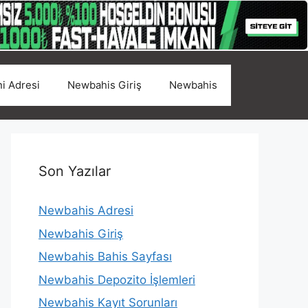
i Adresi
Newbahis Giriş
Newbahis
Son Yazılar
Newbahis Adresi
Newbahis Giriş
Newbahis Bahis Sayfası
Newbahis Depozito İşlemleri
Newbahis Kayıt Sorunları