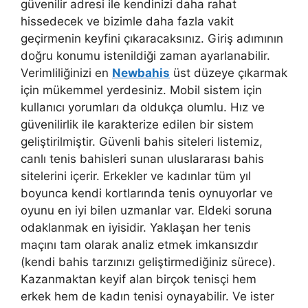
güvenilir adresi ile kendinizi daha rahat
hissedecek ve bizimle daha fazla vakit
geçirmenin keyfini çıkaracaksınız. Giriş adımının
doğru konumu istenildiği zaman ayarlanabilir.
Verimliliğinizi en
Newbahis
üst düzeye çıkarmak
için mükemmel yerdesiniz. Mobil sistem için
kullanıcı yorumları da oldukça olumlu. Hız ve
güvenilirlik ile karakterize edilen bir sistem
geliştirilmiştir. Güvenli bahis siteleri listemiz,
canlı tenis bahisleri sunan uluslararası bahis
sitelerini içerir. Erkekler ve kadınlar tüm yıl
boyunca kendi kortlarında tenis oynuyorlar ve
oyunu en iyi bilen uzmanlar var. Eldeki soruna
odaklanmak en iyisidir. Yaklaşan her tenis
maçını tam olarak analiz etmek imkansızdır
(kendi bahis tarzınızı geliştirmediğiniz sürece).
Kazanmaktan keyif alan birçok tenisçi hem
erkek hem de kadın tenisi oynayabilir. Ve ister