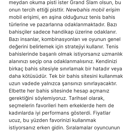
meydan okuma pisti ister Grand Slam olsun, bu
onun tercih ettiği pisttir.
Newbahis mobil erişim
mobil erişimi, en aşina olduğunuz tenis bahis
türlerine ve pazarlarına odaklanmaktadır. Bazı
bahisçiler sadece handikap üzerine odaklanır.
Bazı insanlar, kombinasyonları ve oyunun genel
değerini belirlemek için stratejiyi kullanır. Tenis
bahislerinde başarılı olmak istiyorsanız uzmanlık
alanınızı seçip ona odaklanmalısınız. Kendinizi
birkaç bahis sitesiyle sınırlamak bir hatadır veya
daha kötüsüdür. Tek bir bahis sitesini kullanmak
uzun vadede yalnızca şansınızı sınırlayacaktır.
Elbette her bahis sitesinde hesap açmanız
gerektiğini söylemiyoruz. Tarihsel olarak,
seçmelerin favorileri hem erkeklerde hem de
kadınlarda iyi performans gösterdi. Fiyatlar
ucuz, bu yüzden favorinizi kullanmak
istiyorsanız erken gidin. Sıralamalar oyuncunun