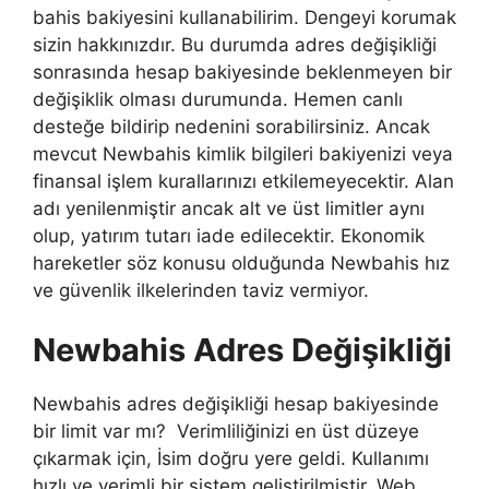
bahis bakiyesini kullanabilirim. Dengeyi korumak
sizin hakkınızdır. Bu durumda adres değişikliği
sonrasında hesap bakiyesinde beklenmeyen bir
değişiklik olması durumunda. Hemen canlı
desteğe bildirip nedenini sorabilirsiniz. Ancak
mevcut Newbahis kimlik bilgileri bakiyenizi veya
finansal işlem kurallarınızı etkilemeyecektir. Alan
adı yenilenmiştir ancak alt ve üst limitler aynı
olup, yatırım tutarı iade edilecektir. Ekonomik
hareketler söz konusu olduğunda Newbahis hız
ve güvenlik ilkelerinden taviz vermiyor.
Newbahis Adres Değişikliği
Newbahis adres değişikliği hesap bakiyesinde
bir limit var mı? Verimliliğinizi en üst düzeye
çıkarmak için, İsim doğru yere geldi. Kullanımı
hızlı ve verimli bir sistem geliştirilmiştir. Web