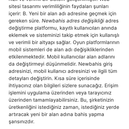
sitesi tasarımı verimliliğinin faydaları şunları
içerir: B. Yeni bir alan adı adresine geçmek için
gereken süre.
Newbahis adres değişikliği
adres
değiştirme platformu, kayıtlı kullanıcıları anında
eklemek ve sisteminizi takip etmek için kullanışlı
ve verimli bir altyapı sağlar. Oyun platformlarının
mobil sistemleri de alan adı değişikliklerinden
etkilenmektedir. Mobil kullanıcılar alan adlarını
da değiştirmeyi düşünmelidir. Newbahis giriş
adresinizi, mobil kullanıcı adresinizi ve ilgili tüm
detayları değiştirin. Kısa süre içerisinde
ihtiyacınız olan bilgileri sizlere sunacağız. Erişim
işlemini uygulama üzerinden veya tarayıcınız
üzerinden tamamlayabilirsiniz. Bu, şirketinizin
üretkenliğini istediğiniz zaman, istediğiniz yerde
artıracak yeni bir alan adına bahis yapma
şansınızdır.