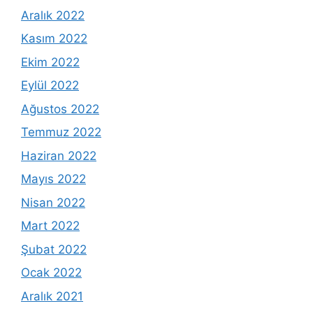
Aralık 2022
Kasım 2022
Ekim 2022
Eylül 2022
Ağustos 2022
Temmuz 2022
Haziran 2022
Mayıs 2022
Nisan 2022
Mart 2022
Şubat 2022
Ocak 2022
Aralık 2021