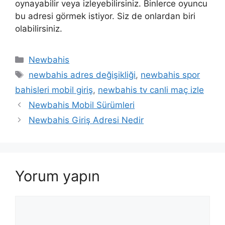
oynayabilir veya izleyebilirsiniz. Binlerce oyuncu
bu adresi görmek istiyor. Siz de onlardan biri
olabilirsiniz.
Kategoriler
Newbahis
Etiketler
newbahis adres değişikliği
,
newbahis spor
bahisleri mobil giriş
,
newbahis tv canli maç izle
Newbahis Mobil Sürümleri
Newbahis Giriş Adresi Nedir
Yorum yapın
Yorum