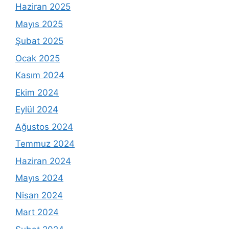
Haziran 2025
Mayıs 2025
Şubat 2025
Ocak 2025
Kasım 2024
Ekim 2024
Eylül 2024
Ağustos 2024
Temmuz 2024
Haziran 2024
Mayıs 2024
Nisan 2024
Mart 2024