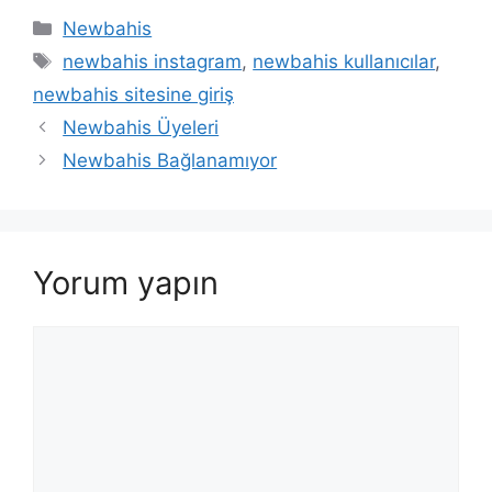
Kategoriler
Newbahis
Etiketler
newbahis instagram
,
newbahis kullanıcılar
,
newbahis sitesine giriş
Newbahis Üyeleri
Newbahis Bağlanamıyor
Yorum yapın
Yorum