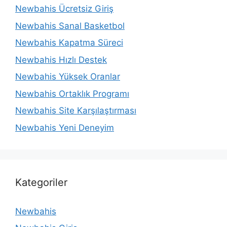
Newbahis Ücretsiz Giriş
Newbahis Sanal Basketbol
Newbahis Kapatma Süreci
Newbahis Hızlı Destek
Newbahis Yüksek Oranlar
Newbahis Ortaklık Programı
Newbahis Site Karşılaştırması
Newbahis Yeni Deneyim
Kategoriler
Newbahis