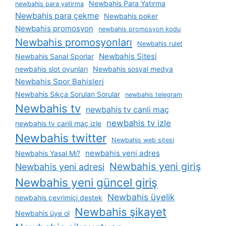
Newbahis Para Yatırma
newbahis para yatirma
Newbahis para çekme
Newbahis poker
Newbahis promosyon
newbahis promosyon kodu
Newbahis promosyonları
Newbahis rulet
Newbahis Sitesi
Newbahis Sanal Sporlar
newbahis slot oyunları
Newbahis sosyal medya
Newbahis Spor Bahisleri
Newbahis Sıkça Sorulan Sorular
newbahis telegram
Newbahis tv
newbahis tv canli maç
newbahis tv izle
newbahis tv canli maç izle
Newbahis twitter
Newbahis web sitesi
newbahis yeni adres
Newbahis Yasal Mı?
Newbahis yeni giriş
Newbahis yeni adresi
Newbahis yeni güncel giriş
Newbahis üyelik
newbahis çevrimiçi destek
Newbahis şikayet
Newbahis üye ol