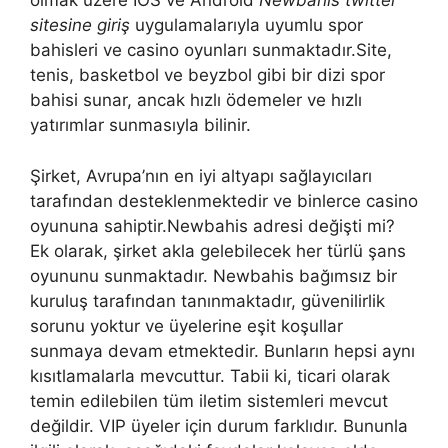
olmak üzere IOS ve Android
Newbahis twitter
sitesine giriş
uygulamalarıyla uyumlu spor
bahisleri ve casino oyunları sunmaktadır.Site,
tenis, basketbol ve beyzbol gibi bir dizi spor
bahisi sunar, ancak hızlı ödemeler ve hızlı
yatırımlar sunmasıyla bilinir.
Şirket, Avrupa’nın en iyi altyapı sağlayıcıları
tarafından desteklenmektedir ve binlerce casino
oyununa sahiptir.Newbahis adresi değişti mi?
Ek olarak, şirket akla gelebilecek her türlü şans
oyununu sunmaktadır. Newbahis bağımsız bir
kuruluş tarafından tanınmaktadır, güvenilirlik
sorunu yoktur ve üyelerine eşit koşullar
sunmaya devam etmektedir. Bunların hepsi aynı
kısıtlamalarla mevcuttur. Tabii ki, ticari olarak
temin edilebilen tüm iletim sistemleri mevcut
değildir. VIP üyeler için durum farklıdır. Bununla