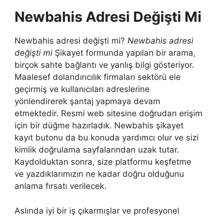
Newbahis Adresi Değişti Mi
Newbahis adresi değişti mi?
Newbahis adresi
değişti mi
Şikayet formunda yapılan bir arama,
birçok sahte bağlantı ve yanlış bilgi gösteriyor.
Maalesef dolandırıcılık firmaları sektörü ele
geçirmiş ve kullanıcıları adreslerine
yönlendirerek şantaj yapmaya devam
etmektedir. Resmi web sitesine doğrudan erişim
için bir düğme hazırladık. Newbahis şikayet
kayıt butonu da bu konuda yardımcı olur ve sizi
kimlik doğrulama sayfalarından uzak tutar.
Kaydolduktan sonra, size platformu keşfetme
ve yazdıklarımızın ne kadar doğru olduğunu
anlama fırsatı verilecek.
Aslında iyi bir iş çıkarmışlar ve profesyonel