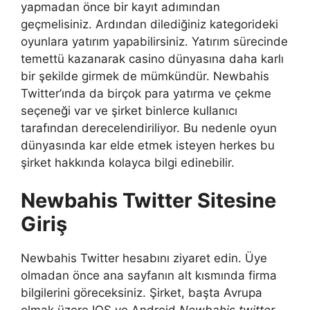
yapmadan önce bir kayıt adımından
geçmelisiniz. Ardından dilediğiniz kategorideki
oyunlara yatırım yapabilirsiniz. Yatırım sürecinde
temettü kazanarak casino dünyasına daha karlı
bir şekilde girmek de mümkündür. Newbahis
Twitter’ında da birçok para yatırma ve çekme
seçeneği var ve şirket binlerce kullanıcı
tarafından derecelendiriliyor. Bu nedenle oyun
dünyasında kar elde etmek isteyen herkes bu
şirket hakkında kolayca bilgi edinebilir.
Newbahis Twitter Sitesine
Giriş
Newbahis Twitter hesabını ziyaret edin. Üye
olmadan önce ana sayfanın alt kısmında firma
bilgilerini göreceksiniz. Şirket, başta Avrupa