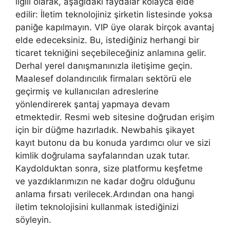
ilgili olarak, aşağıdaki faydalar kolayca elde
edilir: İletim teknolojiniz şirketin listesinde yoksa
paniğe kapılmayın. VIP üye olarak birçok avantaj
elde edeceksiniz. Bu, istediğiniz herhangi bir
ticaret tekniğini seçebileceğiniz anlamına gelir.
Derhal yerel danışmanınızla iletişime geçin.
Maalesef dolandırıcılık firmaları sektörü ele
geçirmiş ve kullanıcıları adreslerine
yönlendirerek şantaj yapmaya devam
etmektedir. Resmi web sitesine doğrudan erişim
için bir düğme hazırladık. Newbahis şikayet
kayıt butonu da bu konuda yardımcı olur ve sizi
kimlik doğrulama sayfalarından uzak tutar.
Kaydolduktan sonra, size platformu keşfetme
ve yazdıklarımızın ne kadar doğru olduğunu
anlama fırsatı verilecek.Ardından ona hangi
iletim teknolojisini kullanmak istediğinizi
söyleyin.