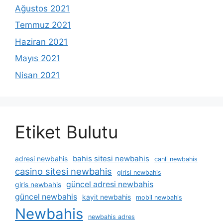
Ağustos 2021
Temmuz 2021
Haziran 2021
Mayıs 2021
Nisan 2021
Etiket Bulutu
bahis sitesi newbahis
adresi newbahis
canli newbahis
casino sitesi newbahis
girisi newbahis
güncel adresi newbahis
giris newbahis
güncel newbahis
kayit newbahis
mobil newbahis
Newbahis
newbahis adres