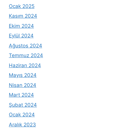
Ocak 2025
Kasım 2024
Ekim 2024
Eylül 2024
Ağustos 2024
Temmuz 2024
Haziran 2024
Mayıs 2024
Nisan 2024
Mart 2024
Şubat 2024
Ocak 2024
Aralık 2023