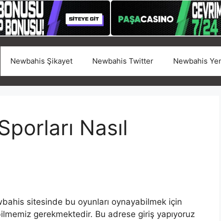
Newbahis Şikayet
Newbahis Twitter
Newbahis Yen
porları Nasıl
wbahis sitesinde bu oyunları oynayabilmek için
 bilmemiz gerekmektedir. Bu adrese giriş yapıyoruz