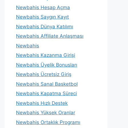
Newbahis Hesap Açma
Newbahis Saygın Kayıt
Newbahis Dünya Katılımı
Newbahis Affiliate Anlaşması
Newbahis
Newbahis Kazanma Girişi
Newbahis Üyelik Bonusları
Newbahis Ücretsiz Giriş
Newbahis Sanal Basketbol
Newbahis Kapatma Süreci
Newbahis Hızlı Destek
Newbahis Yüksek Oranlar
Newbahis Ortaklık Programı