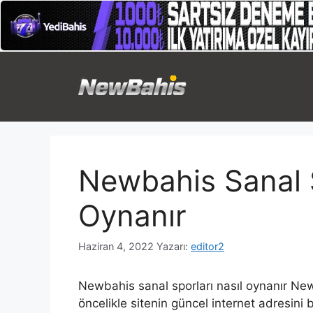
İçeriğe
atla
Newbahis Sanal S
Oynanır
Haziran 4, 2022
Yazarı:
editor2
Newbahis sanal sporları nasıl oynanır Ne
öncelikle sitenin güncel internet adresini