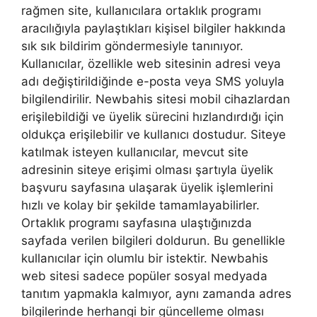
rağmen site, kullanıcılara ortaklık programı
aracılığıyla paylaştıkları kişisel bilgiler hakkında
sık sık bildirim göndermesiyle tanınıyor.
Kullanıcılar, özellikle web sitesinin adresi veya
adı değiştirildiğinde e-posta veya SMS yoluyla
bilgilendirilir. Newbahis sitesi mobil cihazlardan
erişilebildiği ve üyelik sürecini hızlandırdığı için
oldukça erişilebilir ve kullanıcı dostudur. Siteye
katılmak isteyen kullanıcılar, mevcut site
adresinin siteye erişimi olması şartıyla üyelik
başvuru sayfasına ulaşarak üyelik işlemlerini
hızlı ve kolay bir şekilde tamamlayabilirler.
Ortaklık programı sayfasına ulaştığınızda
sayfada verilen bilgileri doldurun. Bu genellikle
kullanıcılar için olumlu bir istektir. Newbahis
web sitesi sadece popüler sosyal medyada
tanıtım yapmakla kalmıyor, aynı zamanda adres
bilgilerinde herhangi bir güncelleme olması