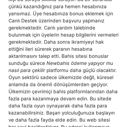
çünkü kazandığınız para hemen hesabınıza
yansımaz. Üye hesabınıza bonus eklemek için
Canlı Destek üzerinden başvuru yapmanız
gerekmektedir. Canlı yardım talebinde
bulunmak için üyelerin hesap bilgilerini vermeleri
gerekmektedir. Daha sonra ikramiyeyi hak
ettiğini ileri sürerek paranın hesabına
aktarılmasını talep etti. Bahis sitesi bonuslar
sunduğu sürece
Newbahis ödeme yapıyor mu
nasıl para çekilir
platformu daha güçlü olacaktır.
Oyun sektörü sadece ülkemizde değil, küresel
anlamda da önemli dönüşümlerden geçiyor.
Ülkemizin çevrimiçi bahis platformlarından daha
fazla para kazanmaya devam edin. Bu sitede
daha fazla oyun oynayarak daha fazla para
kazanabilirsiniz. Başarı yolculuğunuza başlayın
ve daha fazla fayda elde edin. Bu web sitesi
her şeyi basitleştiriyor. Bu adresi kullanmaya