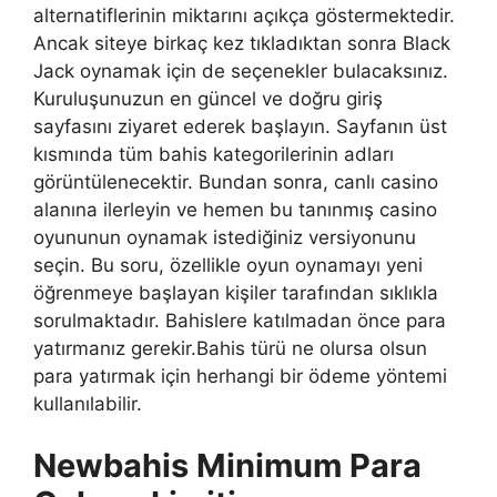
alternatiflerinin miktarını açıkça göstermektedir.
Ancak siteye birkaç kez tıkladıktan sonra Black
Jack oynamak için de seçenekler bulacaksınız.
Kuruluşunuzun en güncel ve doğru giriş
sayfasını ziyaret ederek başlayın. Sayfanın üst
kısmında tüm bahis kategorilerinin adları
görüntülenecektir. Bundan sonra, canlı casino
alanına ilerleyin ve hemen bu tanınmış casino
oyununun oynamak istediğiniz versiyonunu
seçin. Bu soru, özellikle oyun oynamayı yeni
öğrenmeye başlayan kişiler tarafından sıklıkla
sorulmaktadır. Bahislere katılmadan önce para
yatırmanız gerekir.Bahis türü ne olursa olsun
para yatırmak için herhangi bir ödeme yöntemi
kullanılabilir.
Newbahis Minimum Para