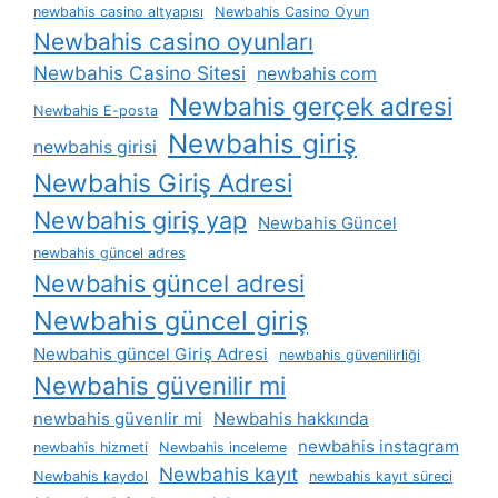
newbahis casino altyapısı
Newbahis Casino Oyun
Newbahis casino oyunları
Newbahis Casino Sitesi
newbahis com
Newbahis gerçek adresi
Newbahis E-posta
Newbahis giriş
newbahis girisi
Newbahis Giriş Adresi
Newbahis giriş yap
Newbahis Güncel
newbahis güncel adres
Newbahis güncel adresi
Newbahis güncel giriş
Newbahis güncel Giriş Adresi
newbahis güvenilirliği
Newbahis güvenilir mi
newbahis güvenlir mi
Newbahis hakkında
newbahis instagram
newbahis hizmeti
Newbahis inceleme
Newbahis kayıt
Newbahis kaydol
newbahis kayıt süreci