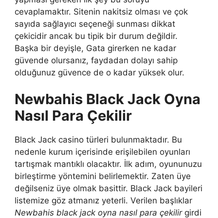
cevaplamaktır. Sitenin nakitsiz olması ve çok
sayıda sağlayıcı seçeneği sunması dikkat
çekicidir ancak bu tipik bir durum değildir.
Başka bir deyişle, Gata girerken ne kadar
güvende olursanız, faydadan dolayı sahip
olduğunuz güvence de o kadar yüksek olur.
Newbahis Black Jack Oyna
Nasıl Para Çekilir
Black Jack casino türleri bulunmaktadır. Bu
nedenle kurum içerisinde erişilebilen oyunları
tartışmak mantıklı olacaktır. İlk adım, oyununuzu
birleştirme yöntemini belirlemektir. Zaten üye
değilseniz üye olmak basittir. Black Jack bayileri
listemize göz atmanız yeterli. Verilen başlıklar
Newbahis black jack oyna nasıl para çekilir
girdi