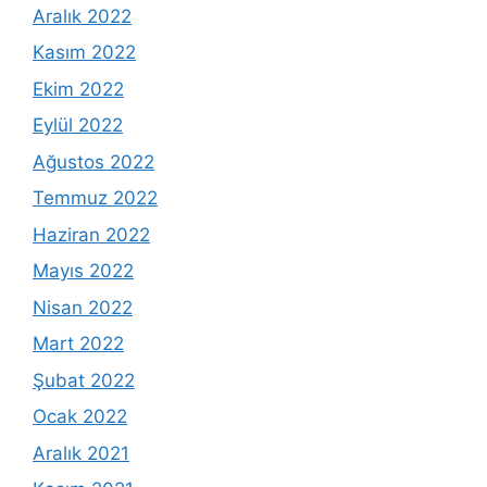
Aralık 2022
Kasım 2022
Ekim 2022
Eylül 2022
Ağustos 2022
Temmuz 2022
Haziran 2022
Mayıs 2022
Nisan 2022
Mart 2022
Şubat 2022
Ocak 2022
Aralık 2021