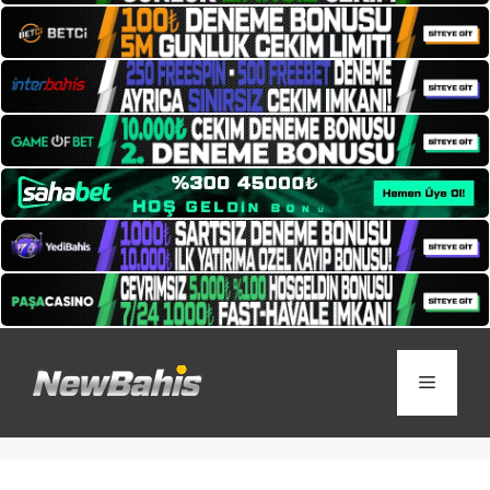
İçeriğe
atla
Menü