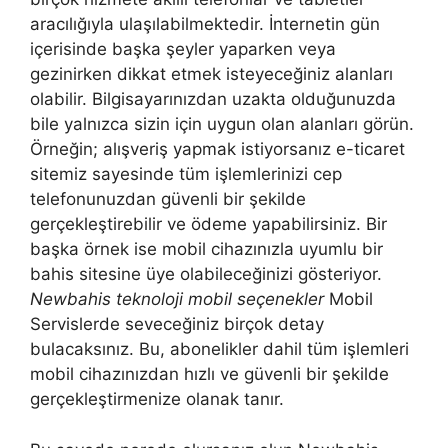
aracılığıyla ulaşılabilmektedir. İnternetin gün
içerisinde başka şeyler yaparken veya
gezinirken dikkat etmek isteyeceğiniz alanları
olabilir. Bilgisayarınızdan uzakta olduğunuzda
bile yalnızca sizin için uygun olan alanları görün.
Örneğin; alışveriş yapmak istiyorsanız e-ticaret
sitemiz sayesinde tüm işlemlerinizi cep
telefonunuzdan güvenli bir şekilde
gerçekleştirebilir ve ödeme yapabilirsiniz. Bir
başka örnek ise mobil cihazınızla uyumlu bir
bahis sitesine üye olabileceğinizi gösteriyor.
Newbahis teknoloji mobil seçenekler
Mobil
Servislerde seveceğiniz birçok detay
bulacaksınız. Bu, abonelikler dahil tüm işlemleri
mobil cihazınızdan hızlı ve güvenli bir şekilde
gerçekleştirmenize olanak tanır.