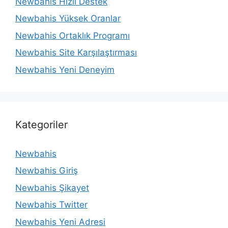
Newbahis Hızlı Destek
Newbahis Yüksek Oranlar
Newbahis Ortaklık Programı
Newbahis Site Karşılaştırması
Newbahis Yeni Deneyim
Kategoriler
Newbahis
Newbahis Giriş
Newbahis Şikayet
Newbahis Twitter
Newbahis Yeni Adresi