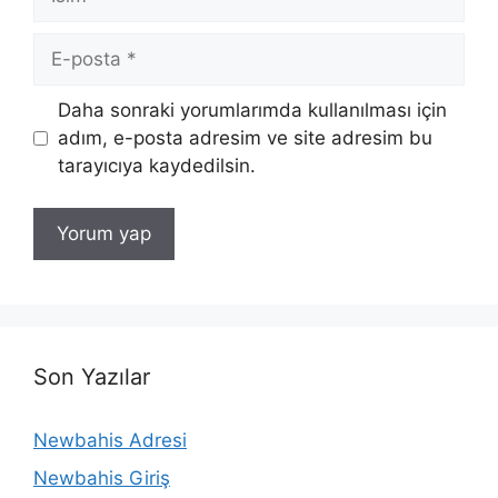
E-
posta
İnternet
Daha sonraki yorumlarımda kullanılması için
sitesi
adım, e-posta adresim ve site adresim bu
tarayıcıya kaydedilsin.
Son Yazılar
Newbahis Adresi
Newbahis Giriş