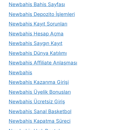
Newbahis Bahis Sayfası
Newbahis Depozito İşlemleri
Newbahis Kayıt Sorunları
Newbahis Hesap Açma
Newbahis Saygın Kayıt
Newbahis Dünya Katılımı
Newbahis Affiliate Anlaşması
Newbahis
Newbahis Kazanma Girişi
Newbahis Üyelik Bonusları
Newbahis Ücretsiz Giriş
Newbahis Sanal Basketbol
Newbahis Kapatma Süreci