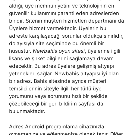
aldığı, üye memnuniyetini ve teknolojinin en
güvenilir kullanımını garanti eden adreslerden
biridir. Sitenin müşteri hizmetleri departmanı da
Üyelere hizmet vermektedir. Üyelerin bu
adreste karşılaşacağı sorunlar oldukça sınırlıdır,
dolayısıyla site seçiminde bu önemli bir
husustur.
Newbahis oyun sitesi
, üyelerine ilgili
lisans ve şirket bilgilerini sağlamaya devam
edecektir. Bu adres üyelere gelişmiş altyapı
yetenekleri sağlar. Newbahis altyapısı iyi olan
bir adres. Bahis sitesinde ayrıca müşteri
temsilcilerinin siteyle ilgili her türlü üye
yorumunu veya sorununu hızlı bir şekilde
çözebileceği bir geri bildirim sayfası da
bulunmaktadır.
Adres Android programlama cihazınızla
oynamanıza ve eğlenmenize olanak tanır. Diğer