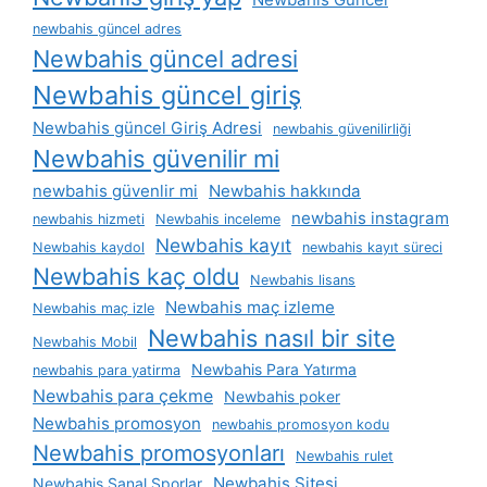
newbahis güncel adres
Newbahis güncel adresi
Newbahis güncel giriş
Newbahis güncel Giriş Adresi
newbahis güvenilirliği
Newbahis güvenilir mi
newbahis güvenlir mi
Newbahis hakkında
newbahis instagram
newbahis hizmeti
Newbahis inceleme
Newbahis kayıt
Newbahis kaydol
newbahis kayıt süreci
Newbahis kaç oldu
Newbahis lisans
Newbahis maç izleme
Newbahis maç izle
Newbahis nasıl bir site
Newbahis Mobil
Newbahis Para Yatırma
newbahis para yatirma
Newbahis para çekme
Newbahis poker
Newbahis promosyon
newbahis promosyon kodu
Newbahis promosyonları
Newbahis rulet
Newbahis Sitesi
Newbahis Sanal Sporlar