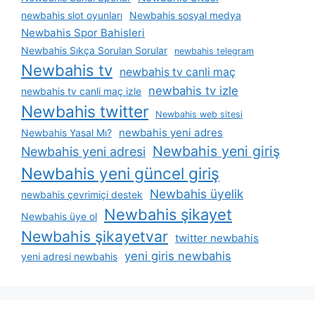
newbahis slot oyunları
Newbahis sosyal medya
Newbahis Spor Bahisleri
Newbahis Sıkça Sorulan Sorular
newbahis telegram
Newbahis tv
newbahis tv canli maç
newbahis tv izle
newbahis tv canli maç izle
Newbahis twitter
Newbahis web sitesi
newbahis yeni adres
Newbahis Yasal Mı?
Newbahis yeni giriş
Newbahis yeni adresi
Newbahis yeni güncel giriş
Newbahis üyelik
newbahis çevrimiçi destek
Newbahis şikayet
Newbahis üye ol
Newbahis şikayetvar
twitter newbahis
yeni giris newbahis
yeni adresi newbahis